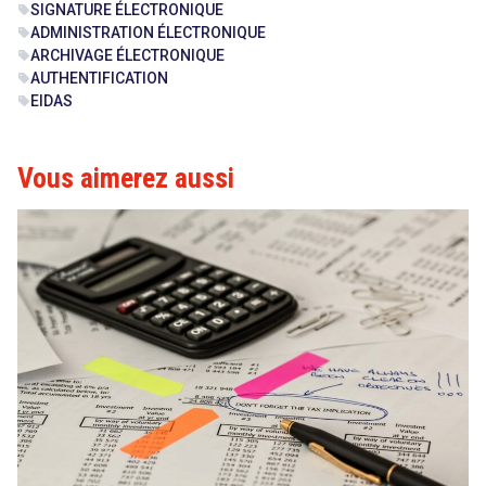
SIGNATURE ÉLECTRONIQUE
sell
ADMINISTRATION ÉLECTRONIQUE
sell
ARCHIVAGE ÉLECTRONIQUE
sell
AUTHENTIFICATION
sell
EIDAS
sell
Vous aimerez aussi