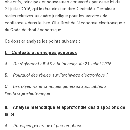
objectifs, principes et nouveautés consacrés par cette loi du
confiance. L’article explore d’abord le contexte ayant
21 juillet 2016, qui insère ainsi un titre 2 intitulé « Certaines
conduit à cette législation, mettant en lumière
règles relatives au cadre juridique pour les services de
l’importance d’un cadre clair pour l’archivage
confiance » dans le livre XII « Droit de l’économie électronique »
électronique. Les objectifs principaux visent à garantir la
du Code de droit économique.
sécurité, la fiabilité et la non-discrimination dans
l’utilisation des services de confiance. L’analyse des
Ce dossier analyse les points suivants :
dispositions de la loi révèle plusieurs principes clés, tels
I. Contexte et principes généraux
que la liberté de choix pour les utilisateurs, la
confirmation des signatures des personnes morales, et
A. Du règlement eIDAS à la loi belge du 21 juillet 2016
la lutte contre les affirmations trompeuses. Des
exigences spécifiques sont également établies pour les
B. Pourquoi des règles sur l’archivage électronique ?
services d’archivage et d’envoi recommandé
C. Les objectifs et principes généraux applicables à
électronique qualifié, renforçant ainsi la confiance
l’archivage électronique
numérique. Le cadre réglementaire se dote enfin de
mécanismes de contrôle, de sanctions pénales, et de
II. Analyse méthodique et approfondie des disposions de
dispositions concernant la révocation des certificats
la loi
qualifiés, afin d’assurer la conformité et la sécurité des
opérations. Cette loi représente ainsi une avancée
A. Principes généraux et présomptions
significative dans la régulation des services de confiance