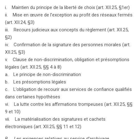
en Belgique, répondant aux besoins croissants en
i. Maintien du principe de la liberté de choix (art. XII.25, §1er)
matière de sécurité numérique dans un environnement
ii. Mise en œuvre de l’exception au profit des réseaux fermés
économique en constante évolution.
(art. XII.24, §3)
iii. Recours judicieux aux concepts du règlement (art. XII.25,
§2)
iv. Confirmation de la signature des personnes morales (art.
XII.25, §3)
v. Clause de non-discrimination, obligation et présomptions
légales (art. XII.25, §§ 4 à 8)
a. Le principe de non-discrimination
b. Les présomptions légales
c. L’obligation de recourir aux services de confiance qualifiés
dans certaines hypothèses
vi. La lutte contre les affirmations trompeuses (art. XII.25, §§
9 et 10)
vii. La matérialisation des signatures et cachets
électroniques (art. XII.25, §§ 11 et 12)
B. Les exigences relatives au service d’archivage