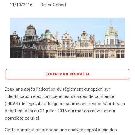
Didier Gobert
11/10/2016
-
Tout sur le droit de l'innovation
Rechercher
CONTACT
GÉNÉRER UN RÉSUMÉ IA
content_copy
Copier le résumé
Deux ans après l’adoption du règlement européen sur
Adoptée pour compléter le règlement européen eIDAS, la
l’identification électronique et les services de confiance
loi belge du 21 juillet 2016 introduit des règles précises
(eIDAS), le législateur belge a assumé ses responsabilités en
sur les services de confiance et l’archivage électronique.
adoptant la loi du 21 juillet 2016 qui met en œuvre et qui
Ce cadre juridique offre une structure robuste, intégrée
complète celui-ci.
dans le Code de droit économique, notamment avec
Cette contribution propose une analyse approfondie des
l’ajout d’un nouveau titre consacré aux services de