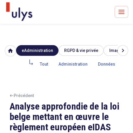
chevron_right
home
eAdministration
RGPD & vie privée
Image & rép
Avocats à Paris & Bruxelles
Leader en droit de l'innovation depuis 30 ans
Tout
Administration
Données
Iden
Un procès en vue ?
Précédent
Analyse approfondie de la loi
belge mettant en œuvre le
Tout sur le RGPD
règlement européen eIDAS