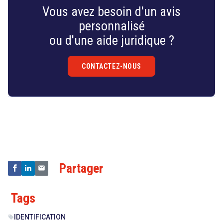
Vous avez besoin d'un avis
personnalisé
ou d'une aide juridique ?
CONTACTEZ-NOUS
Droit
&
Technologies
Partager
Tags
IDENTIFICATION
sell