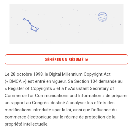
Tout sur le droit de l'innovation
Rechercher
CONTACT
GÉNÉRER UN RÉSUMÉ IA
content_copy
Copier le résumé
Le 28 octobre 1998, le Digital Millennium Copyright Act
Le Digital Millennium Copyright Act (DMCA), entré en
(« DMCA ») est entré en vigueur. Sa Section 104 demande au
vigueur le 28 octobre 1998, a marqué une étape cruciale
« Register of Copyrights » et à l' »Assistant Secretary of
dans la protection des droits d’auteur à l’ère numérique.
Commerce for Communications and Information » de préparer
En vertu de sa Section 104, il était requis que le
un rapport au Congrès, destiné à analyser les effets des
« Register of Copyrights » et l' »Assistant Secretary of
modifications introduite spar la loi, ainsi que l’influence du
Commerce for Communications and Information »
commerce électronique sur le régime de protection de la
élaborent un rapport destiné au Congrès. Ce rapport a
propriété intellectuelle.
pour objectif d’évaluer l’impact des modifications