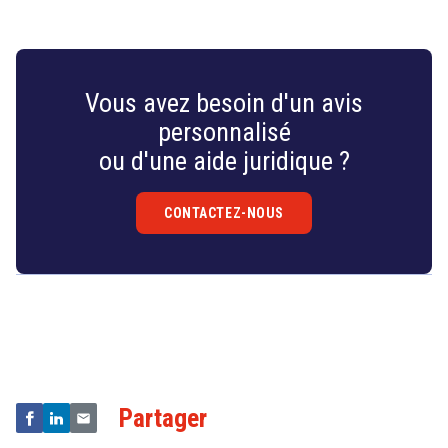
s’intéresse aux enjeux juridiques et économiques liés à
la propriété intellectuelle à l’ère numérique. (241 mots)
Vous avez besoin d'un avis
personnalisé
ou d'une aide juridique ?
CONTACTEZ-NOUS
Droit
&
Technologies
Partager