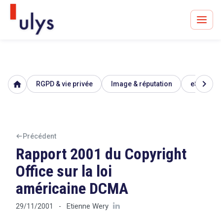
chevron_right
home
RGPD & vie privée
Image & réputation
eSanté
Avocats à Paris & Bruxelles
Leader en droit de l'innovation depuis 30 ans
Précédent
Rapport 2001 du Copyright
Un procès en vue ?
Office sur la loi
américaine DCMA
Tout sur le RGPD
Etienne Wery
29/11/2001
-