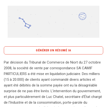
Tout sur le droit de l'innovation
Rechercher
CONTACT
GÉNÉRER UN RÉSUMÉ IA
content_copy
Copier le résumé
Par décision du Tribunal de Commerce de Niort du 27 octobre
La liquidation judiciaire de la société SA CAMIF
2008, la société de vente par correspondance SA CAMIF
PARTICULIERS, prononcée par le Tribunal de Commerce
PARTICULIERS a été mise en liquidation judiciaire. Des milliers
de Niort en octobre 2008, a laissé des milliers de clients
(15 à 20.000) de clients ayant commandé divers articles et
dans l’incertitude. Environ 15 à 20 000 consommateurs,
ayant été débités de la somme payée ont eu la désagréable
ayant déjà payé pour divers articles, se sont retrouvés
surprise de ne pas être livrés. L’intervention du gouvernement,
sans livraisons. Face à cette situation préoccupante, le
et plus particulièrement de Luc Chatel, secrétaire d’État chargé
gouvernement, avec Luc Chatel à sa tête, a intervenu
de l’Industrie et de la consommation, porte-parole du