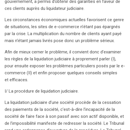
pour garantir des protections aux victimes auprès du
gouvernement, a permis d’obtenir des garanties en faveur de
liquidateur judiciaire. La crise économique actuelle
ces clients auprès du liquidateur judiciaire.
exacerbe ce type de situation, particulièrement dans le
Les circonstances économiques actuelles favorisent ce genre
secteur du e-commerce, où des clients se retrouvent
de situations, les sites de e-commerce n’étant pas épargnés
souvent dans l’impossibilité de récupérer leur argent. Les
par la crise. La multiplication du nombre de clients ayant payé
règles de liquidation judiciaire, qui stipulent que les
mais n’étant jamais livrés pose donc un problème sérieux.
clients sont classés au dernier rang des créanciers,
compliquent les choses. En effet, lors de l’ouverture
Afin de mieux cerner le problème, il convient donc d’examiner
d’une procédure, le liquidateur gère les actifs de
les règles de la liquidation judiciaire à proprement parler (I),
l’entreprise pour rembourser les créanciers selon un
pour ensuite exposer les problèmes particuliers posés par le e-
ordre établi par la loi. Pour limiter les risques d’achats en
commerce (II) et enfin proposer quelques conseils simples
ligne, il est crucial de vérifier la solidité financière des
et efficaces.
entreprises avant de passer commande. Des outils en
I/ La procédure de liquidation judiciaire.
ligne comme societe.com, euridile.inpi.fr et infogreffe.fr
permettent d’obtenir des informations sur la santé
La liquidation judiciaire d’une société procède de la cessation
financière des sociétés. En prenant ces précautions, les
des paiements de la société, c’est-à-dire l’incapacité de la
consommateurs peuvent mieux se protéger contre les
société de faire face à son passif avec son actif disponible, et
désagréments liés à des achats en ligne qui pourraient
de l’impossibilité manifeste de redresser la société. Le Tribunal
s’avérer risqués.