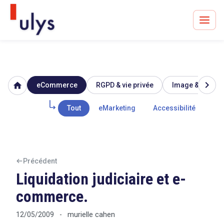
chevron_right
home
eCommerce
RGPD & vie privée
Image & réputat
Avocats à Paris & Bruxelles
Leader en droit de l'innovation depuis 30 ans
Tout
eMarketing
Accessibilité
Mar
Un procès en vue ?
Précédent
Liquidation judiciaire et e-
commerce.
Tout sur le RGPD
murielle cahen
12/05/2009
-