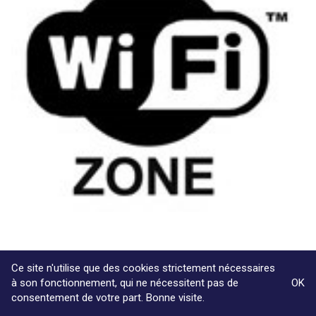
Ce site n'utilise que des cookies strictement nécessaires
27/03/2016
à son fonctionnement, qui ne nécessitent pas de
OK
«
Le commerçant qui offre du wi-fi gratuit est-il un
consentement de votre part. Bonne visite.
fournisseur d’accès à l’Internet ?