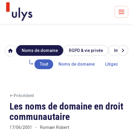
chevron_right
home
Noms de domaine
RGPD & vie privée
Image & r
Avocats à Paris & Bruxelles
Leader en droit de l'innovation depuis 30 ans
Tout
Noms de domaine
Litiges
Un procès en vue ?
Précédent
Les noms de domaine en droit
communautaire
Tout sur le RGPD
Romain Robert
17/06/2001
-