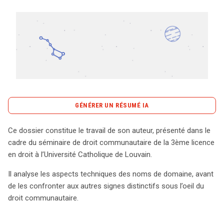
Tout sur le droit de l'innovation
Rechercher
CONTACT
GÉNÉRER UN RÉSUMÉ IA
content_copy
Copier le résumé
Ce dossier constitue le travail de son auteur, présenté dans le
L’article explore les enjeux juridiques des noms de
cadre du séminaire de droit communautaire de la 3ème licence
domaine dans le cadre du droit communautaire, en se
en droit à l’Université Catholique de Louvain.
basant sur une recherche approfondie réalisée par un
Il analyse les aspects techniques des noms de domaine, avant
étudiant de l’Université Catholique de Louvain. En premier
de les confronter aux autres signes distinctifs sous l’oeil du
lieu, l’auteur examine les aspects techniques qui
droit communautaire.
entourent les noms de domaine, notamment leur
fonctionnement et leur importance dans l’environnement