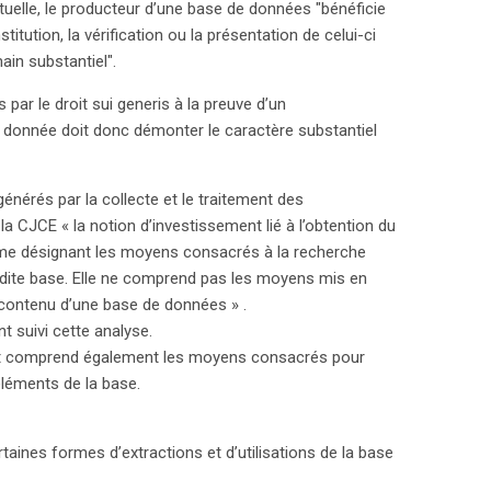
ectuelle, le producteur d’une base de données "bénéficie
t l’innovation.
itution, la vérification ou la présentation de celui-ci
ain substantiel".
par le droit sui generis à la preuve d’un
 donnée doit donc démonter le caractère substantiel
générés par la collecte et le traitement des
a CJCE « la notion d’investissement lié à l’obtention du
me désignant les moyens consacrés à la recherche
adite base. Elle ne comprend pas les moyens mis en
 contenu d’une base de données » .
 suivi cette analyse.
ment comprend également les moyens consacrés pour
 éléments de la base.
ertaines formes d’extractions et d’utilisations de la base