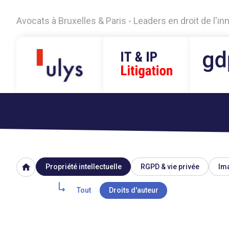
Avocats à Bruxelles & Paris - Leaders en droit de l'i
home
Propriété intellectuelle
RGPD & vie privée
Ima
Tout
Droits d'auteur