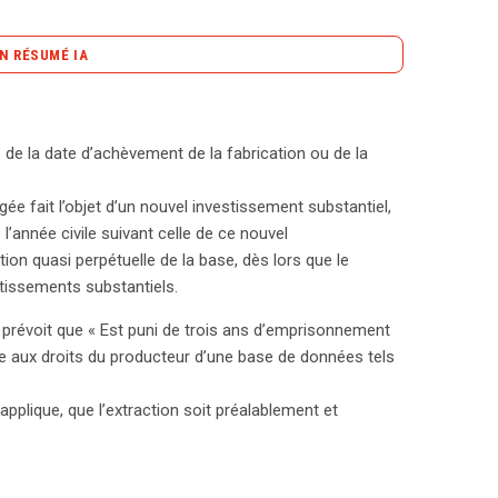
N RÉSUMÉ IA
content_copy
Copier le résumé
 des règles précises, notamment en ce qui concerne
 de la date d’achèvement de la fabrication ou de la
e délai de protection commence à partir de
ion du public. Notamment, en cas d’investissement
e fait l’objet d’un nouvel investissement substantiel,
e prolongée jusqu’à quinze ans après le 1er janvier
 l’année civile suivant celle de ce nouvel
oit des sanctions sévères pour ceux qui portent
ion quasi perpétuelle de la base, dès lors que le
nes pouvant aller jusqu’à trois ans d’emprisonnement
stissements substantiels.
e protection, le producteur doit prouver qu’un
es coûts liés à la collecte et à la vérification des
le prévoit que « Est puni de trois ans d’emprisonnement
terdire certaines utilisations de la base, que ce
te aux droits du producteur d’une base de données tels
 actions portent sur une partie substantielle du
sont définis tant qualitativement que
applique, que l’extraction soit préalablement et
nt : des extractions de parties non substantielles
s utilisations à des fins privées. Ainsi, la
ases de données tout en préservant certains droits