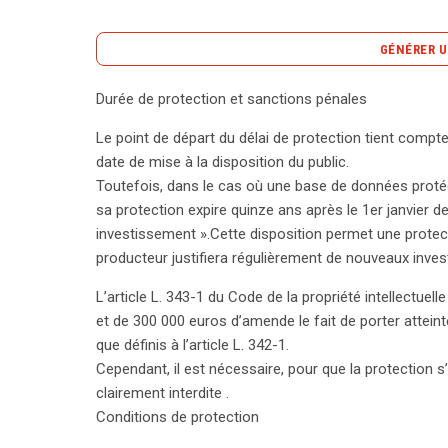
GÉNÉRER U
Durée de protection et sanctions pénales
La protection des bases de données est régie par
Le point de départ du délai de protection tient compte
la durée de protection et les sanctions pénales. L
date de mise à la disposition du public.
l’achèvement de la base ou de sa mise à disposit
Toutefois, dans le cas où une base de données protégé
substantiel dans la base, cette protection peut êtr
sa protection expire quinze ans après le 1er janvier de
de l’année suivant cet investissement. La loi prév
investissement ».Cette disposition permet une protect
atteinte aux droits des producteurs, avec des pei
producteur justifiera régulièrement de nouveaux inve
et 300 000 euros d’amende. Pour bénéficier de cett
investissement substantiel a été réalisé, englobant l
L’article L. 343-1 du Code de la propriété intellectuel
données. La loi permet également au producteur d’in
et de 300 000 euros d’amende le fait de porter attein
soit par extraction ou réutilisation, surtout si ces
que définis à l’article L. 342-1.
contenu. Les critères de ce caractère substantiel 
Cependant, il est nécessaire, pour que la protection s’
quantitativement. Toutefois, des exceptions existe
clairement interdite .
peuvent être faites sans autorisation, tout comme le
Conditions de protection
législation encadre strictement l’utilisation des b