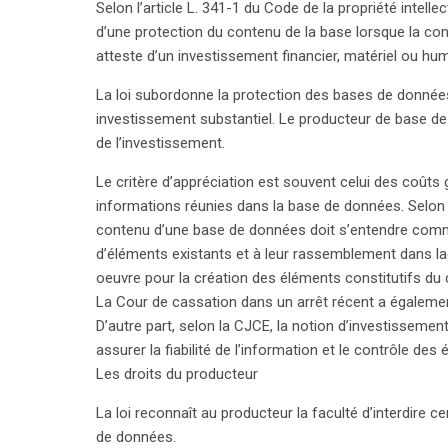
Selon l’article L. 341-1 du Code de la propriété intell
des producteurs pour encourager l’investissement e
d’une protection du contenu de la base lorsque la const
atteste d’un investissement financier, matériel ou hum
La loi subordonne la protection des bases de données 
investissement substantiel. Le producteur de base de
de l’investissement.
Le critère d’appréciation est souvent celui des coûts 
informations réunies dans la base de données. Selon l
contenu d’une base de données doit s’entendre com
d’éléments existants et à leur rassemblement dans l
oeuvre pour la création des éléments constitutifs du
search
La Cour de cassation dans un arrêt récent a également
D’autre part, selon la CJCE, la notion d’investisse
assurer la fiabilité de l’information et le contrôle des
Les droits du producteur
La loi reconnaît au producteur la faculté d’interdire c
de données.