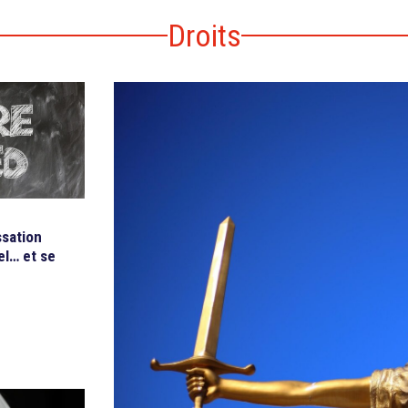
Droits
ssation
el… et se