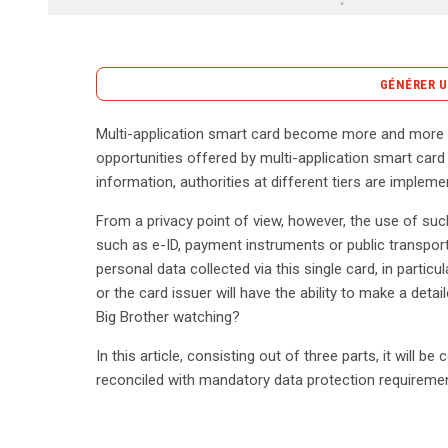
GÉNÉRER U
Multi-application smart card become more and more 
L’essor des cartes intelligentes multi-applicatio
opportunities offered by multi-application smart card
Ces dispositifs, qui combinent des fonctions variées
information, authorities at different tiers are implem
paiements et les transports publics, sont de plus e
From a privacy point of view, however, the use of such
nationales. Toutefois, cette intégration soulève de
such as e-ID, payment instruments or public transport
effet, l’utilisation d’une carte unique, associée à 
personal data collected via this single card, in particul
d’applications et aux émetteurs de cartes de dresse
or the card issuer will have the ability to make a detai
phénomène est souvent comparé à une surveillance 
Big Brother watching?
gestion des données personnelles. Dans cet articl
tirer parti des avantages offerts par ces cartes t
In this article, consisting out of three parts, it wil
données. La conciliation entre innovation technolog
reconciled with mandatory data protection requireme
dans ce contexte. Les défis à relever sont nombre
transparence sur l’utilisation des données et de ga
réfléchissant aux meilleures pratiques et aux régl