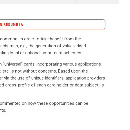
N RÉSUMÉ IA
content_copy
Copier le résumé
common. In order to take benefit from the
ns soulève des enjeux passionnants et préoccupants.
 schemes, e.g., the generation of value-added
 telles que l’identification électronique, les
enting local or national smart card schemes.
n plus adoptés par les autorités locales et
 “universal” cards, incorporating various applications
s questions cruciales en matière de vie privée. En
, etc. is not without concerns. Based upon the
des identifiants uniques, permet aux fournisseurs
ar via the use of unique identifiers, application providers
r des profils détaillés des utilisateurs. Ce
led cross-profile of each card holder or data subject. Is
intrusive, suscitant des inquiétudes quant à la
e, divisé en trois parties, nous explorerons comment
out en respectant les exigences de protection des
l be commented on how these opportunities can be
ique et respect de la vie privée devient essentielle
nts.
ux, notamment la nécessité d’assurer la
rantir la sécurité des informations collectées. En
ementations, il est possible de développer des