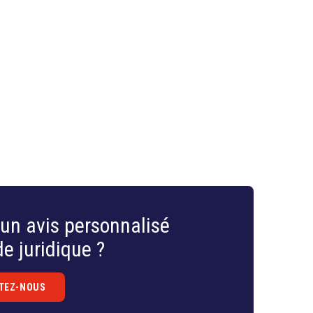
fois les droits des utilisateurs et favorisent une
avenir des cartes intelligentes dépendra donc d’un
s.
un avis personnalisé
e juridique ?
TEZ-NOUS