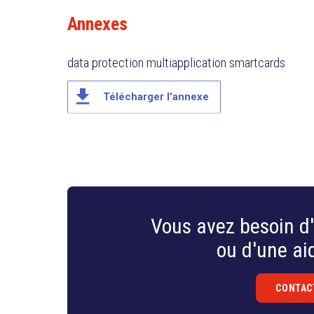
systèmes de cartes intelligentes qui protègent à la 
Annexes
utilisation efficace des nouvelles technologies. L’
équilibre judicieux entre opportunités et protection
data protection multiapplication smartcards
file_download
Télécharger l'annexe
Vous avez besoin d'
ou d'une aid
CONTAC