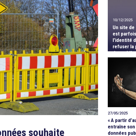
10/12/2025
Un site de
est parfois
l’identité d
refuser la
de problè
27/05/2025
«
A partir d’
entraîne son
données souhaite
données pub