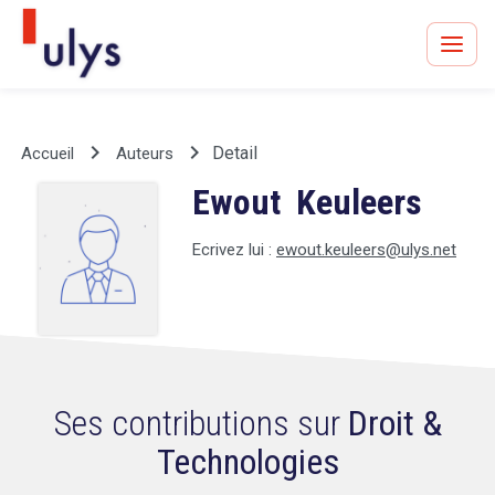
keyboard_arrow_right
keyboard_arrow_right
Detail
Accueil
Auteurs
Ewout Keuleers
Avocats à Paris & Bruxelles
Leader en droit de l'innovation depuis 30 ans
Ecrivez lui :
ewout.keuleers@ulys.net
Un procès en vue ?
Ses contributions sur
Droit &
Technologies
Tout sur le RGPD