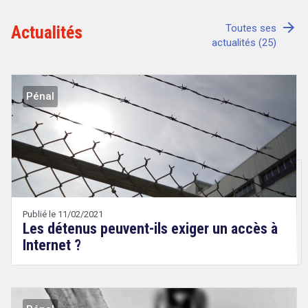
arrow_forward
Actualités
Toutes ses
actualités (25)
Tout sur le droit de l'innovation
Pénal
Rechercher
CONTACT
Publié le 11/02/2021
Les détenus peuvent-ils exiger un accès à
Internet ?