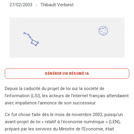
Thibault Verbiest
27/02/2003
-
Tout sur le droit de l'innovation
Rechercher
CONTACT
GÉNÉRER UN RÉSUMÉ IA
content_copy
Copier le résumé
Depuis la caducité du projet de loi sur la société de
L’ère numérique en France connaît un tournant décisif
l’information (LSI), les acteurs de l’internet français attendaient
avec l’émergence de l’avant-projet de loi « relatif à
avec impatience l’annonce de son successeur.
l’économie numérique » (LEN), lancé en novembre 2002.
Ce fut chose faite dès le mois de novembre 2002, puisqu’un
Ce projet, qui succède au caduc projet de loi sur la
avant-projet de loi « relatif à l’économie numérique » (LEN),
société de l’information (LSI), a rapidement suscité
préparé par les services du Ministre de l’Economie, était
l’intérêt des acteurs d’internet, impatients de voir les