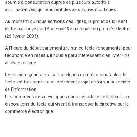
soumis à consultation auprès de plusieurs autorités
évolutions réglementaires. Après avoir été soumis à
administratives, qui rendirent des avis souvent critiques .
l’avis des autorités administratives, souvent critiques, le
texte a reçu l’approbation de l’Assemblée nationale en
Au moment où nous écrivons ces lignes, le projet de loi vient
première lecture le 26 février 2003. À l’heure actuelle,
d’être approuvé par l’Assemblé&e nationale en première lecture
alors que le débat parlementaire bat son plein, il est
(26 février 2003).
essentiel d’analyser ce projet qui pourrait transformer
A l’heure du débat parlementaire sur ce texte fondamental pour
l’économie en réseau. Bien que certaines innovations
l’économie en réseau, il nous a paru intéressant d’en livrer une
soient présentes, la majorité des dispositions du LEN se
analyse critique.
rapprochent fortement de celles de son prédécesseur,
ce qui soulève des questions sur l’ambition réelle du
De manière générale, à part quelques exceptions notables, le
texte. L’article se concentre particulièrement sur les
texte est très similaire au précédent projet de loi sur la société
mesures destinées à transposer la directive sur le
de l’information.
commerce électronique, un aspect primordial pour
Les commentaires développés dans cet article se limitent aux
réguler les échanges numériques. Les enjeux soulevés
dispositions du texte qui visent à transposer la directive sur le
par cette législation sont cruciaux pour l’avenir des
commerce électronique.
entreprises en ligne et la protection des
consommateurs. En somme, cette analyse critique met
en lumière les défis et les attentes autour d’une loi qui
pourrait façonner le paysage numérique français pour