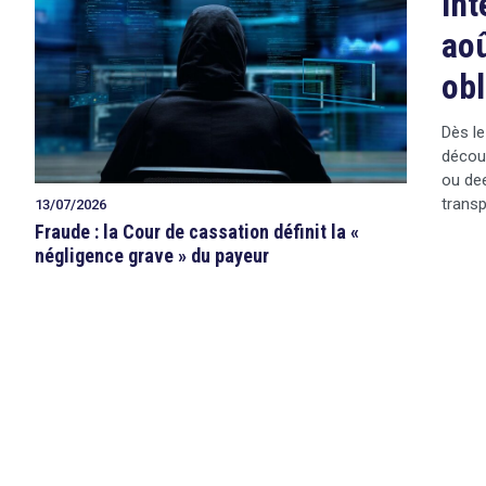
Int
aoû
obl
Dès le
décou
ou dee
transp
13/07/2026
Fraude : la Cour de cassation définit la «
négligence grave » du payeur