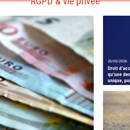
RGPD & vie privée
25/03/2026
Droit d’ac
qu’une de
unique, pu
abus de dr