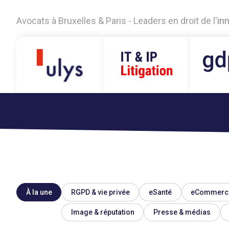
A
v
o
c
a
t
s
à
B
r
u
x
e
l
l
e
s
&
P
a
r
i
s
-
L
e
a
d
e
r
s
e
n
d
r
o
i
t
d
e
l
'
i
n
À la une
RGPD & vie privée
eSanté
eCommerc
Image & réputation
Presse & médias