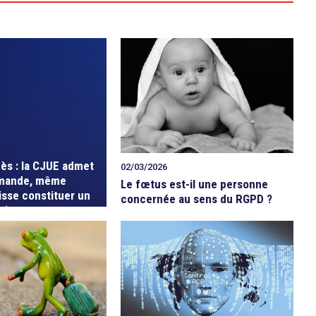
cès : la CJUE admet
02/03/2026
mande, même
Le fœtus est-il une personne
isse constituer un
concernée au sens du RGPD ?
oit