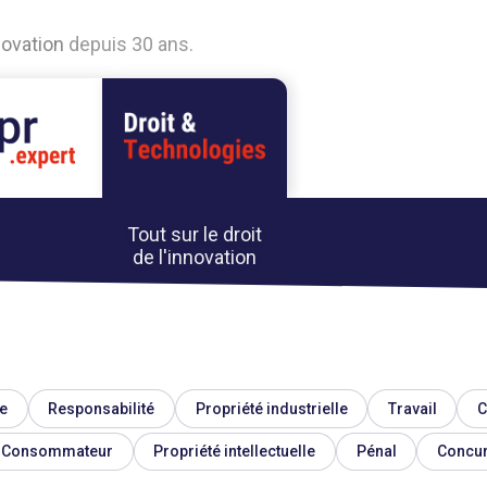
n
o
v
a
t
i
o
n
d
e
p
u
i
s
3
0
a
n
s
.
Tout sur le droit
de l'innovation
e
Responsabilité
Propriété industrielle
Travail
C
Consommateur
Propriété intellectuelle
Pénal
Concu