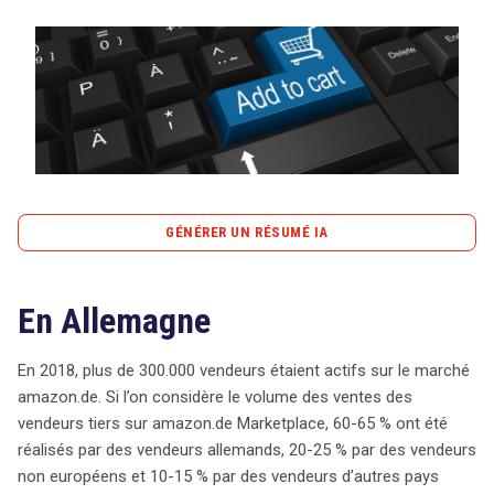
Tout sur le droit de l'innovation
Rechercher
CONTACT
GÉNÉRER UN RÉSUMÉ IA
content_copy
Copier le résumé
En Allemagne
En 2018, le marché allemand d’Amazon a connu une
activité florissante, avec plus de 300 000 vendeurs et un
volume de ventes dépassant 20 milliards d’euros. Les
En 2018, plus de 300.000 vendeurs étaient actifs sur le marché
vendeurs allemands ont dominé le marché, représentant
amazon.de. Si l’on considère le volume des ventes des
60 à 65 % des ventes, tandis que 95 % des transactions
vendeurs tiers sur amazon.de Marketplace, 60-65 % ont été
ont été réalisées avec des clients d’Allemagne et
réalisés par des vendeurs allemands, 20-25 % par des vendeurs
d’Autriche. Malgré ce succès, Amazon a dû faire face à
non européens et 10-15 % par des vendeurs d’autres pays