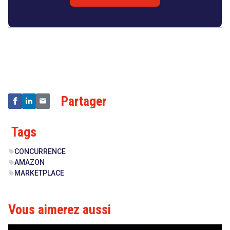
Droit
&
Technologies
Partager
Tags
CONCURRENCE
sell
AMAZON
sell
MARKETPLACE
sell
Vous aimerez aussi