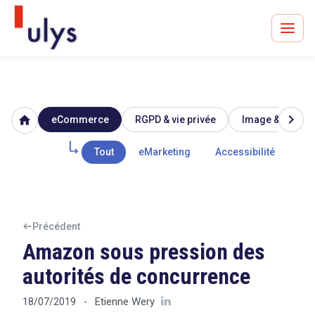
chevron_right
home
eCommerce
RGPD & vie privée
Image & réputat
Avocats à Paris & Bruxelles
Leader en droit de l'innovation depuis 30 ans
Tout
eMarketing
Accessibilité
Mar
Un procès en vue ?
Précédent
Amazon sous pression des
autorités de concurrence
Tout sur le RGPD
Etienne Wery
18/07/2019
-