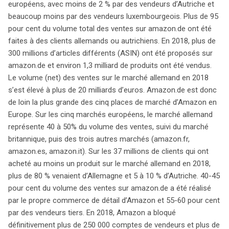
des critiques, notamment de la part du Bundeskartellamt,
européens, avec moins de 2 % par des vendeurs d’Autriche et
qui a ouvert une enquête sur ses pratiques
beaucoup moins par des vendeurs luxembourgeois. Plus de 95
commerciales. En réponse, Amazon a modifié ses
pour cent du volume total des ventes sur amazon.de ont été
conditions, limitant sa responsabilité envers les
faites à des clients allemands ou autrichiens. En 2018, plus de
vendeurs et nécessitant un préavis pour la résiliation de
300 millions d’articles différents (ASIN) ont été proposés sur
comptes. Ces changements visent à équilibrer la relation
amazon.de et environ 1,3 milliard de produits ont été vendus.
entre Amazon et ses partenaires, en renforçant la
Le volume (net) des ventes sur le marché allemand en 2018
transparence et en accordant plus de droits aux
s’est élevé à plus de 20 milliards d’euros. Amazon.de est donc
vendeurs. Par exemple, les vendeurs peuvent désormais
de loin la plus grande des cinq places de marché d’Amazon en
contester les décisions de remboursement et
Europe. Sur les cinq marchés européens, le marché allemand
bénéficieront d’une plus grande liberté concernant
représente 40 à 50% du volume des ventes, suivi du marché
l’utilisation de leurs informations produit. Cependant, les
britannique, puis des trois autres marchés (amazon.fr,
règles sur les retours restent inchangées pour les
amazon.es, amazon.it). Sur les 37 millions de clients qui ont
clients. Simultanément, la Commission européenne a
acheté au moins un produit sur le marché allemand en 2018,
lancé une enquête sur l’utilisation des données des
plus de 80 % venaient d’Allemagne et 5 à 10 % d’Autriche. 40-45
vendeurs par Amazon, suspectant un abus de position
pour cent du volume des ventes sur amazon.de a été réalisé
dominante. L’enquête se concentre sur la manière dont
par le propre commerce de détail d’Amazon et 55-60 pour cent
Amazon utilise les informations des vendeurs pour ses
par des vendeurs tiers. En 2018, Amazon a bloqué
propres ventes, ce qui pourrait porter atteinte à la
définitivement plus de 250 000 comptes de vendeurs et plus de