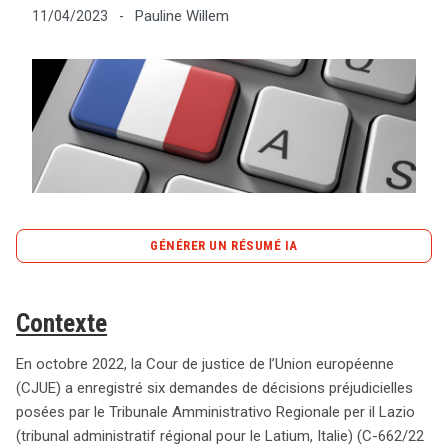
Pauline Willem
11/04/2023
-
Tout sur le droit de l'innovation
Rechercher
CONTACT
GÉNÉRER UN RÉSUMÉ IA
content_copy
Copier le résumé
Contexte
En octobre 2022, la Cour de justice de l’Union
européenne (CJUE) a reçu six demandes de décisions
En octobre 2022, la Cour de justice de l’Union européenne
préjudicielles émanant du Tribunale Amministrativo
(CJUE) a enregistré six demandes de décisions préjudicielles
Regionale per il Lazio, concernant des géants de
posées par le Tribunale Amministrativo Regionale per il Lazio
l’intermédiation en ligne tels qu’Airbnb, Expedia, Google
(tribunal administratif régional pour le Latium, Italie) (C-662/22
Ireland et Amazon. Ces demandes interrogent la légalité