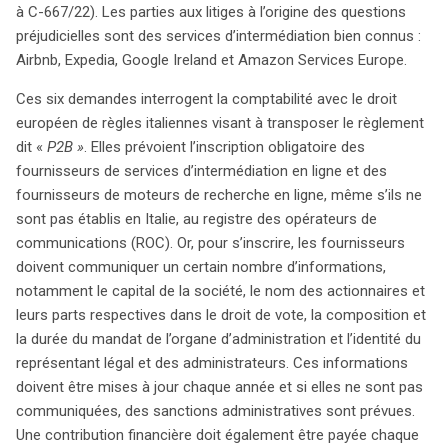
à C-667/22). Les parties aux litiges à l’origine des questions
de règles italiennes imposant l’inscription obligatoire des
préjudicielles sont des services d’intermédiation bien connus :
fournisseurs de services d’intermédiation au registre des
Airbnb, Expedia, Google Ireland et Amazon Services Europe.
opérateurs de communications, même si ces derniers
ne sont pas basés en Italie. Ces règlements exigent la
Ces six demandes interrogent la comptabilité avec le droit
communication d’informations sensibles sur la structure
européen de règles italiennes visant à transposer le règlement
de l’entreprise, accompagnées d’une contribution
dit «
P2B »
. Elles prévoient l’inscription obligatoire des
financière annuelle, ainsi que des sanctions en cas de
fournisseurs de services d’intermédiation en ligne et des
non-respect. Les questions préjudicielles se divisent en
fournisseurs de moteurs de recherche en ligne, même s’ils ne
plusieurs catégories. D’une part, elles questionnent la
sont pas établis en Italie, au registre des opérateurs de
compatibilité de ces règles avec le règlement P2B,
communications (ROC). Or, pour s’inscrire, les fournisseurs
s’interrogeant sur la légitimité d’exiger des informations
doivent communiquer un certain nombre d’informations,
pour garantir équité et transparence. D’autre part, elles
notamment le capital de la société, le nom des actionnaires et
examinent la directive 2000/31/CE sur le commerce
leurs parts respectives dans le droit de vote, la composition et
électronique et la possibilité d’exceptions à la clause de
la durée du mandat de l’organe d’administration et l’identité du
marché intérieur. Le principe de libre prestation de
représentant légal et des administrateurs. Ces informations
services est également mis en avant, ainsi que la
doivent être mises à jour chaque année et si elles ne sont pas
conformité des règles avec la directive (UE) 2015/1535,
communiquées, des sanctions administratives sont prévues.
qui impose une communication préalable à la
Une contribution financière doit également être payée chaque
Commission européenne. Les décisions de la CJUE