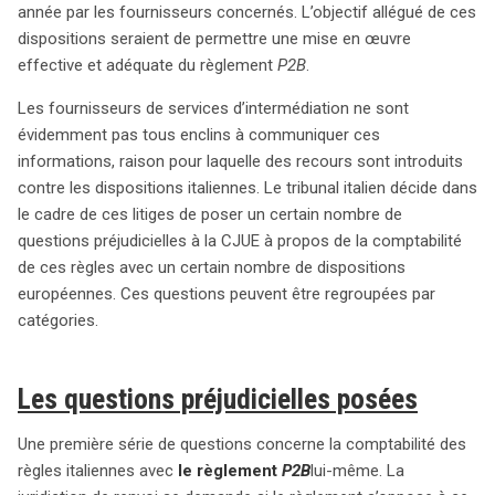
année par les fournisseurs concernés. L’objectif allégué de ces
pourraient clarifier des notions fondamentales du droit
dispositions seraient de permettre une mise en œuvre
du marché intérieur, tout en influençant la mise en œuvre
effective et adéquate du règlement
P2B
.
du règlement P2B et ses implications pour la régulation
des services en ligne au sein de l’UE.
Les fournisseurs de services d’intermédiation ne sont
évidemment pas tous enclins à communiquer ces
informations, raison pour laquelle des recours sont introduits
contre les dispositions italiennes. Le tribunal italien décide dans
le cadre de ces litiges de poser un certain nombre de
questions préjudicielles à la CJUE à propos de la comptabilité
de ces règles avec un certain nombre de dispositions
européennes. Ces questions peuvent être regroupées par
catégories.
Les questions préjudicielles posées
Une première série de questions concerne la comptabilité des
règles italiennes avec
le règlement
P2B
lui-même. La