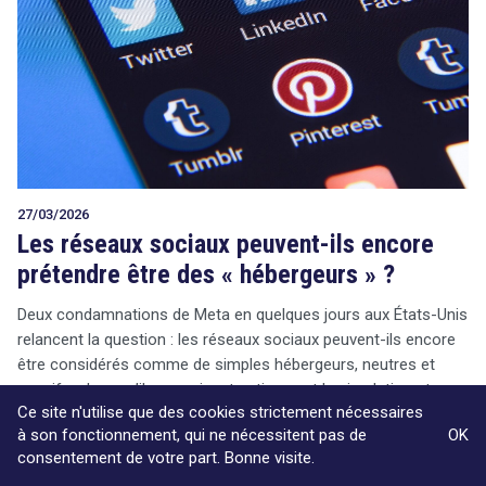
27/03/2026
Les réseaux sociaux peuvent-ils encore
prétendre être des « hébergeurs » ?
Deux condamnations de Meta en quelques jours aux États-Unis
relancent la question : les réseaux sociaux peuvent-ils encore
être considérés comme de simples hébergeurs, neutres et
passifs, alors qu’ils organisent activement la circulation et
Ce site n'utilise que des cookies strictement nécessaires
l’affichage des contenus, dans le but…
à son fonctionnement, qui ne nécessitent pas de
OK
consentement de votre part. Bonne visite.
→
Le point sur … la responsabilité de l’hébergeur
→
Un site de petites annonces est parfois obligé de