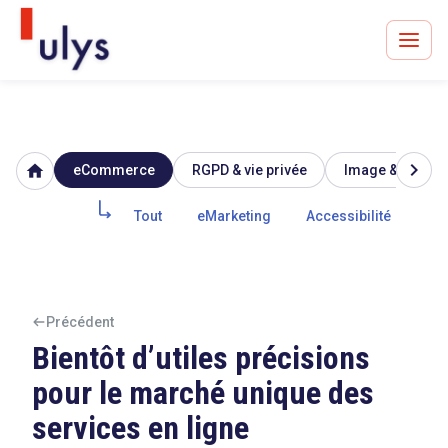
chevron_right
home
eCommerce
RGPD & vie privée
Image & réputat
Avocats à Paris & Bruxelles
Leader en droit de l'innovation depuis 30 ans
Tout
eMarketing
Accessibilité
Mar
Un procès en vue ?
Précédent
Bientôt d’utiles précisions
pour le marché unique des
Tout sur le RGPD
services en ligne