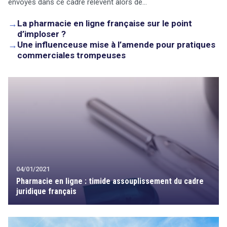
envoyés dans ce cadre relèvent alors de…
→
La pharmacie en ligne française sur le point
d’imploser ?
→
Une influenceuse mise à l’amende pour pratiques
commerciales trompeuses
04/01/2021
Pharmacie en ligne : timide assouplissement du cadre
juridique français
search