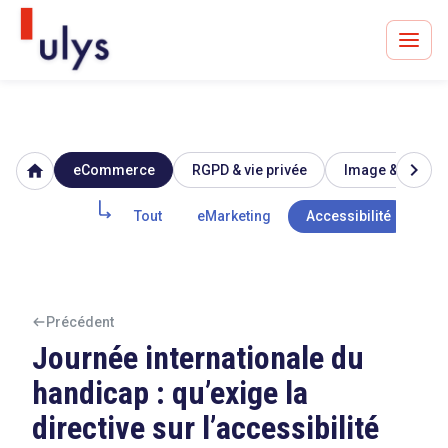
chevron_right
home
eCommerce
RGPD & vie privée
Image & réputat
Avocats à Paris & Bruxelles
Leader en droit de l'innovation depuis 30 ans
Tout
eMarketing
Accessibilité
Mar
Un procès en vue ?
Précédent
Journée internationale du
handicap : qu’exige la
Tout sur le RGPD
directive sur l’accessibilité