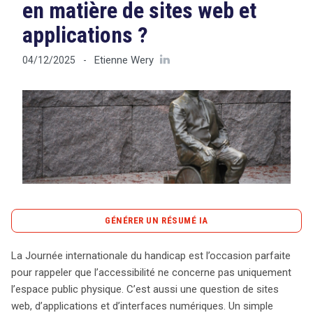
en matière de sites web et
applications ?
Tout sur le droit de l'innovation
Etienne Wery
04/12/2025
-
Rechercher
CONTACT
GÉNÉRER UN RÉSUMÉ IA
content_copy
Copier le résumé
La Journée internationale du handicap est l’occasion parfaite
La Journée internationale du handicap souligne
pour rappeler que l’accessibilité ne concerne pas uniquement
l’importance de l’accessibilité au-delà des espaces
l’espace public physique. C’est aussi une question de sites
publics, englobant également le numérique. La Directive
web, d’applications et d’interfaces numériques. Un simple