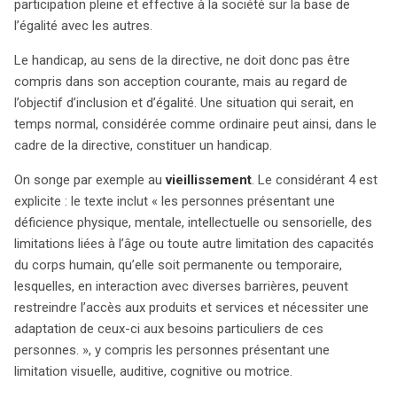
participation pleine et effective à la société sur la base de
doivent prouver leur situation. La directive, tout en
l’égalité avec les autres.
clarifiant certaines obligations, laisse place à des
Le handicap, au sens de la directive, ne doit donc pas être
interprétations complexes qui nécessiteront un suivi
compris dans son acception courante, mais au regard de
attentif. En somme, cette initiative représente une
l’objectif d’inclusion et d’égalité. Une situation qui serait, en
avancée significative vers un numérique inclusif, mais les
temps normal, considérée comme ordinaire peut ainsi, dans le
entreprises doivent se préparer à des défis juridiques et
cadre de la directive, constituer un handicap.
techniques pour garantir une véritable accessibilité.
On songe par exemple au
vieillissement
. Le considérant 4 est
explicite : le texte inclut « les personnes présentant une
déficience physique, mentale, intellectuelle ou sensorielle, des
limitations liées à l’âge ou toute autre limitation des capacités
du corps humain, qu’elle soit permanente ou temporaire,
lesquelles, en interaction avec diverses barrières, peuvent
restreindre l’accès aux produits et services et nécessiter une
adaptation de ceux-ci aux besoins particuliers de ces
personnes. », y compris les personnes présentant une
limitation visuelle, auditive, cognitive ou motrice.