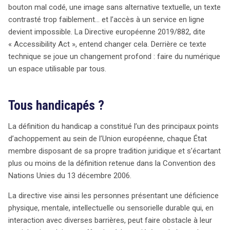
européenne 2019/882, connue sous le nom d’«
bouton mal codé, une image sans alternative textuelle, un texte
Accessibility Act », vise à rendre le web et les
contrasté trop faiblement… et l’accès à un service en ligne
applications accessibles à tous, y compris les
devient impossible. La Directive européenne 2019/882, dite
personnes en situation de handicap. La définition du
« Accessibility Act », entend changer cela. Derrière ce texte
handicap dans ce cadre est plus large, incluant des
technique se joue un changement profond : faire du numérique
limitations liées à l’âge ou des handicaps temporaires,
un espace utilisable par tous.
ce qui pousse à repenser l’inclusion. Cette directive
impose des obligations concrètes aux entreprises,
Tous handicapés ?
notamment en ce qui concerne l’e-commerce, où
chaque étape de l’acte d’achat doit être accessible. Les
La définition du handicap a constitué l’un des principaux points
sites doivent permettre une navigation sans souris, des
d’achoppement au sein de l’Union européenne, chaque État
formulaires clairs et des boutons détectables par les
membre disposant de sa propre tradition juridique et s’écartant
lecteurs d’écran. À partir du 28 juin 2025, tous les
plus ou moins de la définition retenue dans la Convention des
nouveaux services numériques doivent être conformes,
Nations Unies du 13 décembre 2006.
tandis que les sites existants auront jusqu’en 2030 pour
s’adapter. Cependant, des exceptions existent, soulevant
La directive vise ainsi les personnes présentant une déficience
des questions sur ce qui constitue une « charge
physique, mentale, intellectuelle ou sensorielle durable qui, en
disproportionnée » pour les entreprises. Les
interaction avec diverses barrières, peut faire obstacle à leur
microentreprises bénéficient d’un allégement, mais