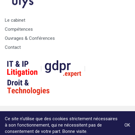
Le cabinet
Compétences
Ouvrages & Conférences
Contact
© Copyright Max & Zoé SPRL -
Vie Privée
-
A propos &
Ce site n'utilise que des cookies strictement nécessaires
informations légales
à son fonctionnement, qui ne nécessitent pas de
OK
Website by Akimedia
consentement de votre part. Bonne visite.