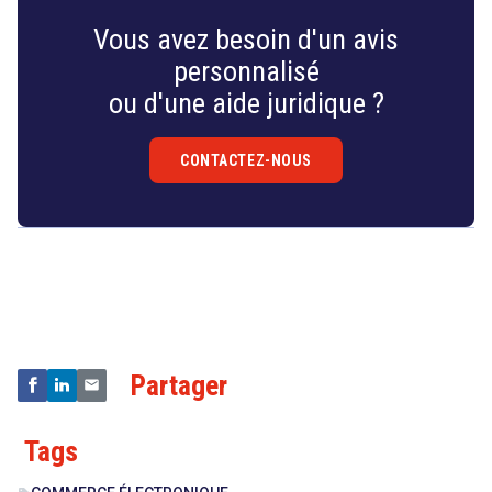
Vous avez besoin d'un avis
personnalisé
ou d'une aide juridique ?
CONTACTEZ-NOUS
search
Droit
&
Technologies
Partager
Tags