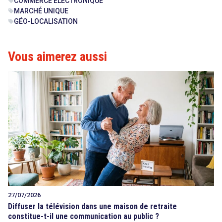
COMMERCE ÉLECTRONIQUE
sell
MARCHÉ UNIQUE
sell
GÉO-LOCALISATION
sell
Vous aimerez aussi
27/07/2026
Diffuser la télévision dans une maison de retraite
constitue-t-il une communication au public ?