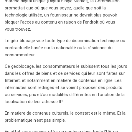
en ligne, indépendamment de la localisation des
marché digital unique (Digital Single Market), la Commission
utilisateurs. Pourtant, la réalité est tout autre : les
promettait que où que vous soyez, quelle que soit la
consommateurs continuent de se heurter à des
technologie utilisée, un fournisseur ne devrait plus pouvoir
discriminations basées sur leur adresse IP, limitant ainsi
bloquer l’accès au contenu en raison de l’endroit où vous
leur accès à des offres variées selon les régions. Le
vous trouvez.
Règlement (UE) 2018/302, promulgué le 2 mars, a pour
Le géo-blocage vise toute type de discrimination technique ou
but d’interdire le blocage géographique injustifié.
contractuelle basée sur la nationalité ou la résidence du
Cependant, il exclut les contenus numériques, laissant
consommateur.
les fournisseurs, tels que Netflix et Spotify, libres de
différencier leurs catalogues selon la localisation. Une
Ce géoblocage, les consommateurs le subissent tous les jours
avancée notable réside dans la portabilité des contenus,
dans les offres de biens et de services qui leur sont faites sur
qui permet aux abonnés de conserver l’accès à leurs
Internet, et notamment en matière de contenus en ligne. Les
services lorsqu’ils se déplacent au sein de l’UE. Malgré
internautes sont redirigés et se voient proposer des produits
ces progrès, la Commission exprime sa frustration face
ou services, prix et/ou modalités différentes en fonction de la
à l’absence de consensus entre États membres. Un
localisation de leur adresse IP.
réexamen du géo-blocage est prévu dans deux ans,
En matière de contenus culturels, le constat est le même. Et la
offrant une lueur d’espoir pour une évolution future. De
problématique n’est pas simple.
plus, des propositions de simplification des règles de
diffusion pourraient permettre une harmonisation des
En effet, pour pouvoir offrir un contenu dans toute l’UE, un