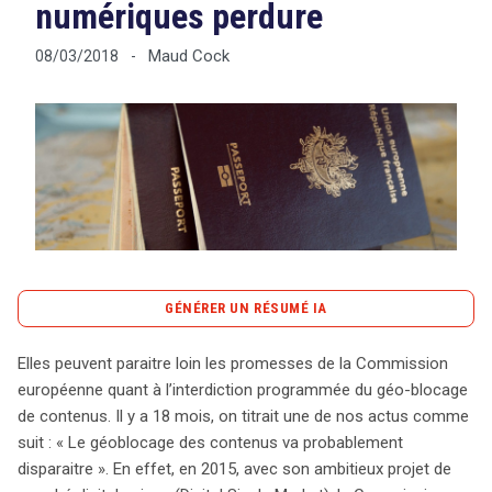
numériques perdure
Maud Cock
08/03/2018
-
Tout sur le droit de l'innovation
Rechercher
CONTACT
GÉNÉRER UN RÉSUMÉ IA
content_copy
Copier le résumé
Elles peuvent paraitre loin les promesses de la Commission
L’avenir du géo-blocage en Europe semble incertain
européenne quant à l’interdiction programmée du géo-blocage
malgré les promesses de la Commission européenne de
de contenus. Il y a 18 mois, on titrait une de nos actus comme
le voir disparaître. En 2015, l’initiative du marché digital
suit : « Le géoblocage des contenus va probablement
unique visait à garantir un accès universel aux contenus
disparaitre ». En effet, en 2015, avec son ambitieux projet de