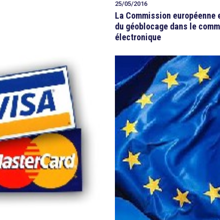
25/05/2016
La Commission européenne ex
du géoblocage dans le com
électronique