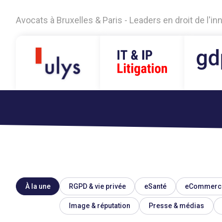
Avocats à Bruxelles & Paris - Leaders en droit de l'i
À la une
RGPD & vie privée
eSanté
eCommerc
Image & réputation
Presse & médias