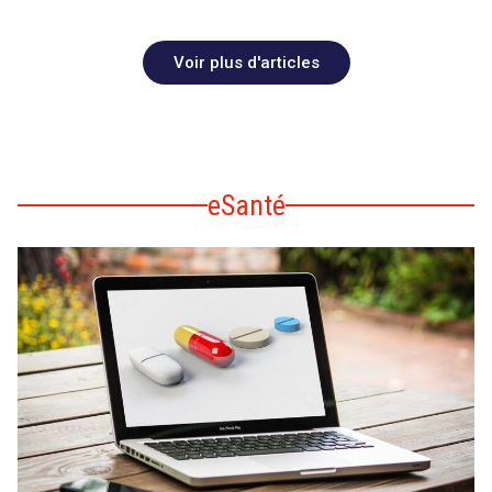
Voir plus d'articles
eSanté
search