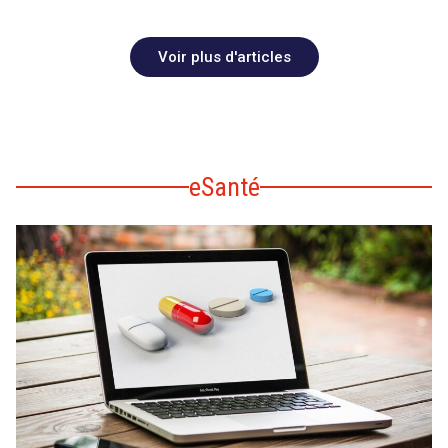
Voir plus d'articles
eSanté
search