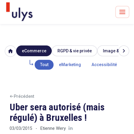
chevron_right
home
eCommerce
RGPD & vie privée
Image & réputat
Avocats à Paris & Bruxelles
Leader en droit de l'innovation depuis 30 ans
Tout
eMarketing
Accessibilité
Mar
Un procès en vue ?
Précédent
Uber sera autorisé (mais
régulé) à Bruxelles !
Tout sur le RGPD
Etienne Wery
03/03/2015
-