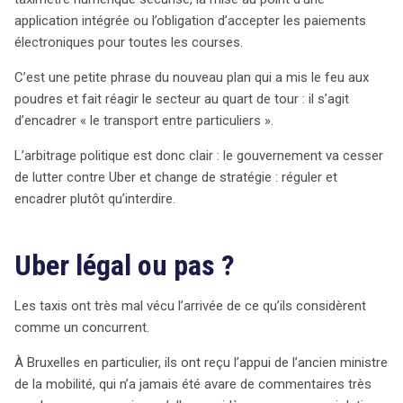
entre particuliers » qui a suscité de vives réactions,
application intégrée ou l’obligation d’accepter les paiements
notamment la volonté de réguler Uber, jusqu’alors
électroniques pour toutes les courses.
considéré comme un concurrent déloyal par les taxis
traditionnels. Les tensions entre taxis et Uber sont
C’est une petite phrase du nouveau plan qui a mis le feu aux
palpables, alimentées par des actions judiciaires et des
poudres et fait réagir le secteur au quart de tour : il s’agit
déclarations politiques. Les taxis craignent une perte de
d’encadrer « le transport entre particuliers ».
parts de marché face à une alternative perçue comme
moins coûteuse mais potentiellement illégale. En effet,
L’arbitrage politique est donc clair : le gouvernement va cesser
la question de la légalité d’Uber s’articule autour de la
de lutter contre Uber et change de stratégie : réguler et
frontière entre le covoiturage et une activité
encadrer plutôt qu’interdire.
commerciale déguisée, posant ainsi des enjeux fiscaux
et sociaux. La problématique dépasse le simple cadre
Uber légal ou pas ?
juridique : il s’agit de garantir la sécurité des usagers tout
en prévenant les abus. Le choix de réguler plutôt que
Les taxis ont très mal vécu l’arrivée de ce qu’ils considèrent
d’interdire pourrait influencer d’autres villes, à l’instar de
comme un concurrent.
San Francisco, qui a également choisi de gérer des
plateformes comme Airbnb. Bruxelles semble donc
À Bruxelles en particulier, ils ont reçu l’appui de l’ancien ministre
opter pour une approche pragmatique, visant à encadrer
de la mobilité, qui n’a jamais été avare de commentaires très
un secteur en pleine mutation tout en répondant aux