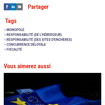
Partager
Tags
MONOPOLE
sell
RESPONSABILITÉ (DE L'HÉBERGEUR)
sell
RESPONSABILITÉ (DES SITES D'ENCHÈRES)
sell
CONCURRENCE DÉLOYALE
sell
FISCALITÉ
sell
Vous aimerez aussi