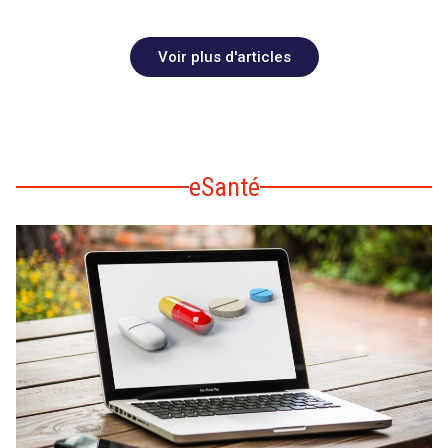
Voir plus d'articles
eSanté
search