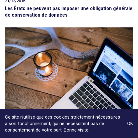
21/12/2016
Les États ne peuvent pas imposer une obligation générale
de conservation de données
Ce site n'utilise que des cookies strictement nécessaires
07/11/2016
à son fonctionnement, qui ne nécessitent pas de
OK
La Cour de cassation casse un arrêt qui refusait de voir
consentement de votre part. Bonne visite.
dans l’adresse IP une donnée à caractère personnel