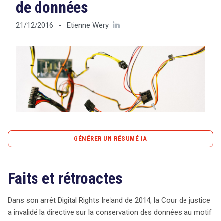
de données
Etienne Wery
21/12/2016
-
Tout sur le droit de l'innovation
Rechercher
CONTACT
GÉNÉRER UN RÉSUMÉ IA
content_copy
Copier le résumé
Faits et rétroactes
L’arrêt rendu par la Cour de justice de l’Union
européenne (CJUE) s’inscrit dans un contexte où la
protection de la vie privée face à la conservation des
Dans son arrêt Digital Rights Ireland de 2014, la Cour de justice
données est remise en question. Suite à l’invalidation de
a invalidé la directive sur la conservation des données au motif