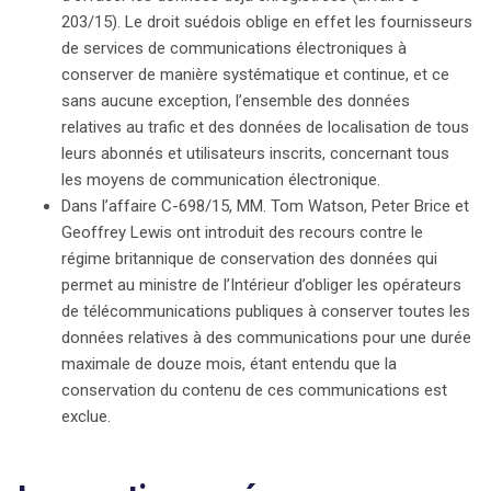
réglementation rigoureuse sur la conservation des
203/15). Le droit suédois oblige en effet les fournisseurs
données. En somme, la CJUE place la protection des
de services de communications électroniques à
données personnelles au cœur des valeurs
conserver de manière systématique et continue, et ce
fondamentales de l’Union, refusant de céder à des
sans aucune exception, l’ensemble des données
pratiques jugées excessives et non justifiées.
relatives au trafic et des données de localisation de tous
leurs abonnés et utilisateurs inscrits, concernant tous
les moyens de communication électronique.
Dans l’affaire C-698/15, MM. Tom Watson, Peter Brice et
Geoffrey Lewis ont introduit des recours contre le
régime britannique de conservation des données qui
permet au ministre de l’Intérieur d’obliger les opérateurs
de télécommunications publiques à conserver toutes les
données relatives à des communications pour une durée
maximale de douze mois, étant entendu que la
conservation du contenu de ces communications est
exclue.