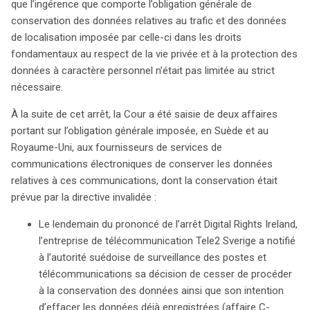
la directive sur la conservation des données, la CJUE a
que l’ingérence que comporte l’obligation générale de
été saisie de deux affaires concernant les régimes en
conservation des données relatives au trafic et des données
Suède et au Royaume-Uni. Ces législations imposent aux
de localisation imposée par celle-ci dans les droits
fournisseurs de services de communications
fondamentaux au respect de la vie privée et à la protection des
électroniques de conserver les données de trafic et de
données à caractère personnel n’était pas limitée au strict
localisation, ce qui soulève des préoccupations quant à
nécessaire.
la protection des données personnelles. La Cour a
À la suite de cet arrêt, la Cour a été saisie de deux affaires
clairement affirmé que le droit de l’Union s’oppose à une
portant sur l’obligation générale imposée, en Suède et au
conservation généralisée et indifférenciée des données.
Royaume-Uni, aux fournisseurs de services de
Elle a souligné que toute dérogation à la protection des
communications électroniques de conserver les données
données personnelles doit être strictement limitée et
relatives à ces communications, dont la conservation était
justifiée uniquement par la lutte contre la criminalité
prévue par la directive invalidée :
grave. De plus, l’accès aux données conservées doit être
encadré par des conditions précises, garantissant que
Le lendemain du prononcé de l’arrêt Digital Rights Ireland,
seules les informations pertinentes pour des enquêtes
l’entreprise de télécommunication Tele2 Sverige a notifié
criminelles puissent être consultées, et ce, sous
à l’autorité suédoise de surveillance des postes et
contrôle judiciaire. Cet arrêt marque une avancée
télécommunications sa décision de cesser de procéder
significative dans la défense des droits fondamentaux
à la conservation des données ainsi que son intention
au sein de l’UE, réaffirmant la nécessité d’une
d’effacer les données déjà enregistrées (affaire C-