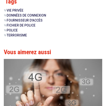
Tags
VIE PRIVÉE
sell
DONNÉES DE CONNEXION
sell
FOURNISSEUR D'ACCÈS
sell
FICHIER DE POLICE
sell
POLICE
sell
TERRORISME
sell
Vous aimerez aussi