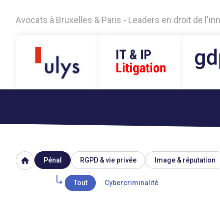
Avocats à Bruxelles & Paris - Leaders en droit de l'i
home
Pénal
RGPD & vie privée
Image & réputation
Tout
Cybercriminalité