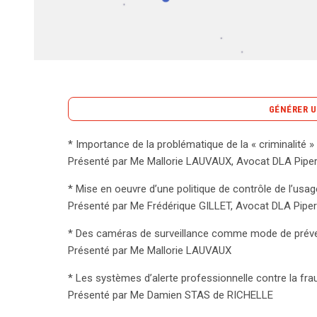
GÉNÉRER U
* Importance de la problématique de la « criminalité » 
La criminalité au travail est un enjeu majeur qui né
Présenté par Me Mallorie LAUVAUX, Avocat DLA Pipe
environnement professionnel sain et sécurisé. Lo
* Mise en oeuvre d’une politique de contrôle de l’usage
de DLA Piper, des stratégies efficaces ont été prés
Présenté par Me Frédérique GILLET, Avocat DLA Piper
Lauvaux a souligné l’importance d’une politique de 
essentielle pour prévenir les abus et protéger les
* Des caméras de surveillance comme mode de préve
surveillance, une autre mesure de prévention abor
Présenté par Me Mallorie LAUVAUX
comportements répréhensibles tout en permettant 
* Les systèmes d’alerte professionnelle contre la fr
Damien Stas de Richelle a mis en avant les système
Présenté par Me Damien STAS de RICHELLE
whistleblowing, qui permettent aux employés de s
renforçant ainsi la transparence au sein de l’organi