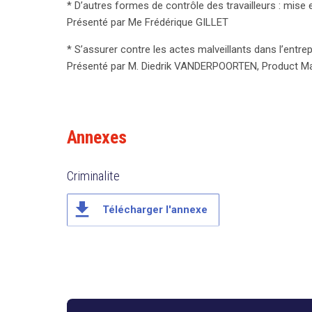
* D’autres formes de contrôle des travailleurs : mise 
formes de contrôle, comme l’a expliqué Me Frédériq
Présenté par Me Frédérique GILLET
des sanctions potentielles liées à leur mise en œu
l’importance de se protéger contre les actes malvei
* S’assurer contre les actes malveillants dans l’entrep
soulignant que la prévention est la clé pour assurer
Présenté par M. Diedrik VANDERPOORTEN, Product Ma
intégrant ces mesures, les entreprises peuvent no
également instaurer un climat de confiance et de r
Annexes
Criminalite
file_download
Télécharger l'annexe
search