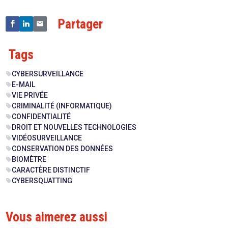
Partager
Tags
CYBERSURVEILLANCE
sell
E-MAIL
sell
VIE PRIVÉE
sell
CRIMINALITÉ (INFORMATIQUE)
sell
CONFIDENTIALITÉ
sell
DROIT ET NOUVELLES TECHNOLOGIES
sell
VIDÉOSURVEILLANCE
sell
CONSERVATION DES DONNÉES
sell
BIOMÈTRE
sell
CARACTÈRE DISTINCTIF
sell
CYBERSQUATTING
sell
Vous aimerez aussi