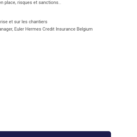
en place, risques et sanctions…
ue Gillet, tout en étant conscient des risques et
vre. Enfin, M. Diedrik Vanderpoorten a abordé
llants, tant en entreprise que sur les chantiers,
rise et sur les chantiers
 la pérennité et la sécurité des opérations. En
nager, Euler Hermes Credit Insurance Belgium
n seulement se prémunir contre la criminalité, mais
esponsabilité.