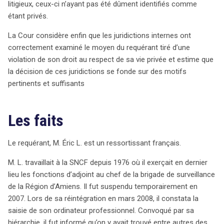
litigieux, ceux-ci n’ayant pas été dûment identifiés comme
légal français, qui permet un contrôle raisonnable et
étant privés.
proportionné des équipements mis à disposition des
employés, tout en clarifiant les limites de cette
La Cour considère enfin que les juridictions internes ont
surveillance. Les implications de cet arrêt pourraient être
correctement examiné le moyen du requérant tiré d’une
significatives, notamment pour des pays comme la
violation de son droit au respect de sa vie privée et estime que
Belgique où les règles sont plus restrictives.
la décision de ces juridictions se fonde sur des motifs
pertinents et suffisants
Les faits
Le requérant, M. Éric L. est un ressortissant français.
M. L. travaillait à la SNCF depuis 1976 où il exerçait en dernier
lieu les fonctions d’adjoint au chef de la brigade de surveillance
de la Région d’Amiens. Il fut suspendu temporairement en
2007. Lors de sa réintégration en mars 2008, il constata la
saisie de son ordinateur professionnel. Convoqué par sa
hiérarchie, il fut informé qu’on y avait trouvé entre autres des