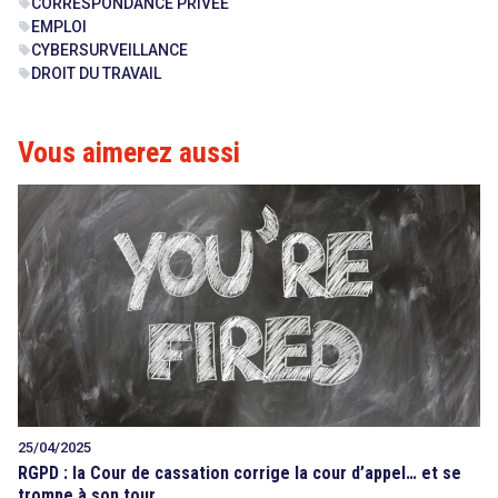
CORRESPONDANCE PRIVÉE
sell
EMPLOI
sell
CYBERSURVEILLANCE
sell
DROIT DU TRAVAIL
sell
Vous aimerez aussi
25/04/2025
RGPD : la Cour de cassation corrige la cour d’appel… et se
trompe à son tour