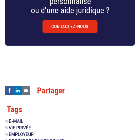
personnalisé
ou d'une aide juridique ?
CONTACTEZ-NOUS
Droit
&
Technologies
Partager
Tags
E-MAIL
sell
VIE PRIVÉE
sell
EMPLOYEUR
sell