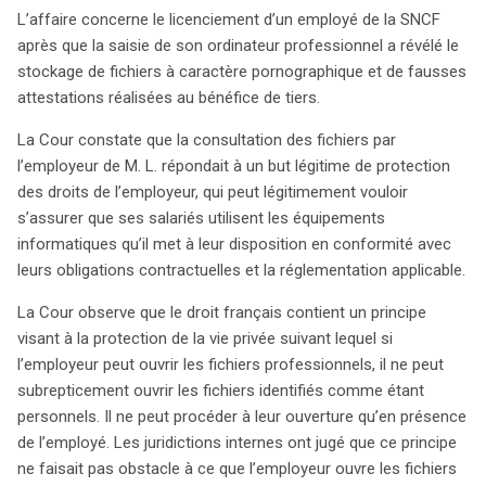
privée. Ce cas atypique implique un employé de la SNCF,
L’affaire concerne le licenciement d’un employé de la SNCF
M. Éric L., licencié après que des fichiers
après que la saisie de son ordinateur professionnel a révélé le
pornographiques et des fausses attestations aient été
stockage de fichiers à caractère pornographique et de fausses
découverts sur son ordinateur professionnel. La Cour a
attestations réalisées au bénéfice de tiers.
jugé que la consultation de ces fichiers par l’employeur
était légitime pour protéger ses droits et garantir que les
La Cour constate que la consultation des fichiers par
employés respectent les obligations contractuelles. Les
l’employeur de M. L. répondait à un but légitime de protection
juridictions françaises avaient précédemment déterminé
des droits de l’employeur, qui peut légitimement vouloir
que M. L. n’avait pas identifié clairement ses fichiers
s’assurer que ses salariés utilisent les équipements
comme personnels, permettant ainsi leur ouverture par
informatiques qu’il met à leur disposition en conformité avec
l’employeur. La Cour a constaté qu’aucune violation de la
leurs obligations contractuelles et la réglementation applicable.
vie privée n’avait eu lieu, car la législation française
La Cour observe que le droit français contient un principe
permet à un employeur d’accéder aux fichiers
visant à la protection de la vie privée suivant lequel si
professionnels, sauf s’ils sont clairement marqués
l’employeur peut ouvrir les fichiers professionnels, il ne peut
comme privés. Cette décision s’inscrit dans une
subrepticement ouvrir les fichiers identifiés comme étant
continuité de jurisprudence, établissant une doctrine qui
personnels. Il ne peut procéder à leur ouverture qu’en présence
pourrait influencer la pratique dans d’autres pays,
de l’employé. Les juridictions internes ont jugé que ce principe
notamment ceux avec des régulations plus strictes sur
ne faisait pas obstacle à ce que l’employeur ouvre les fichiers
la vie privée au travail. En somme, la Cour valide le cadre