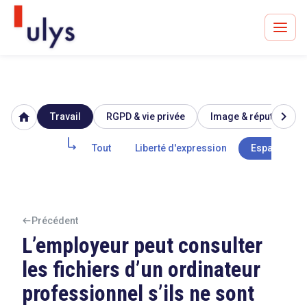
chevron_right
home
Travail
RGPD & vie privée
Image & réputation
Avocats à Paris & Bruxelles
Leader en droit de l'innovation depuis 30 ans
Tout
Liberté d'expression
Espace priv
Un procès en vue ?
Précédent
L’employeur peut consulter
les fichiers d’un ordinateur
Tout sur le RGPD
professionnel s’ils ne sont