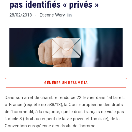
pas identifiés « privés »
Etienne Wery
28/02/2018
-
Tout sur le droit de l'innovation
Rechercher
CONTACT
GÉNÉRER UN RÉSUMÉ IA
content_copy
Copier le résumé
Dans son arrêt de chambre rendu ce 22 février dans l’affaire L.
Le 22 février, la Cour européenne des droits de l’homme
c. France (requête no 588/13), la Cour européenne des droits
a statué dans l’affaire L. c. France, confirmant que le
de l’homme dit, à la majorité, que le droit français ne viole pas
droit français respecte l’article 8 de la Convention
l’article 8 (droit au respect de la vie privée et familiale), de la
européenne des droits de l’homme concernant la vie
Convention européenne des droits de l’homme.