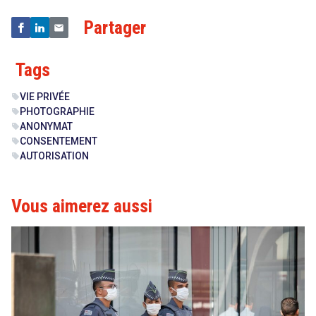
Partager
Tags
VIE PRIVÉE
sell
PHOTOGRAPHIE
sell
ANONYMAT
sell
CONSENTEMENT
sell
AUTORISATION
sell
Vous aimerez aussi