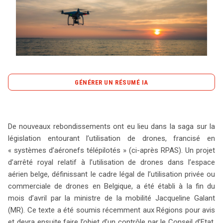
Tout sur le droit de l'innovation
GÉNÉRER UN RÉSUMÉ IA
Rechercher
CONTACT
content_copy
Copier le résumé
La Belgique s’apprête à instaurer une législation
De nouveaux rebondissements ont eu lieu dans la saga sur la
encadrant l’utilisation des drones, ou RPAS, grâce à un
législation entourant l’utilisation de drones, francisé en
projet d’arrêté royal présenté par la ministre de la
« systèmes d’aéronefs télépilotés » (ci-après RPAS). Un projet
Mobilité, Jacqueline Galant. Ce texte, soumis aux
d’arrêté royal relatif à l’utilisation de drones dans l’espace
Régions pour avis, vise à combler le vide juridique actuel,
aérien belge, définissant le cadre légal de l’utilisation privée ou
alors que 19 pays européens ont déjà légiféré sur le
commerciale de drones en Belgique, a été établi à la fin du
sujet. La réglementation proposée, bien que nécessaire
mois d’avril par la ministre de la mobilité Jacqueline Galant
pour garantir la sécurité et l’économie, impose des
(MR). Ce texte a été soumis récemment aux Régions pour avis
conditions strictes aux télépilotes. Ceux-ci devront être
et devra ensuite faire l’objet d’un contrôle par le Conseil d’Etat.