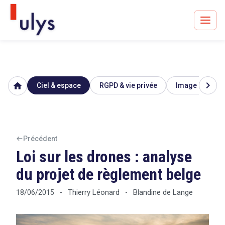
chevron_right
home
Ciel & espace
RGPD & vie privée
Image & réputa
Avocats à Paris & Bruxelles
Leader en droit de l'innovation depuis 30 ans
Précédent
Loi sur les drones : analyse
Un procès en vue ?
du projet de règlement belge
Thierry Léonard
Blandine de Lange
18/06/2015
-
-
Tout sur le RGPD