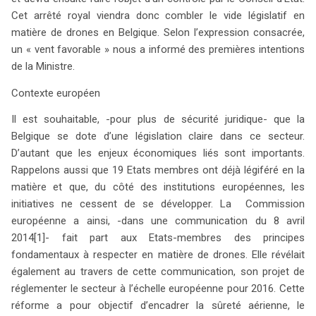
âgés d’au moins 18 ans, posséder une licence difficile à
Cet arrêté royal viendra donc combler le vide législatif en
obtenir, et se conformer à des règles techniques
matière de drones en Belgique. Selon l’expression consacrée,
rigoureuses, comme la limitation de la hauteur de vol à
un « vent favorable » nous a informé des premières intentions
90 mètres. Les nouvelles règles interdisent certaines
de la Ministre.
activités, telles que le transport de passagers ou le jet
d’objets, et imposent une déclaration préalable à la
Contexte européen
Direction Générale du Transport Aérien (DGTA) pour les
Il est souhaitable, -pour plus de sécurité juridique- que la
opérations photographiques. Cependant, la protection de
Belgique se dote d’une législation claire dans ce secteur.
la vie privée reste à peine abordée, soulevant des
D’autant que les enjeux économiques liés sont importants.
questions sur les droits des personnes filmées. Le projet
Rappelons aussi que 19 Etats membres ont déjà légiféré en la
évite de répondre aux préoccupations cruciales liées à la
matière et que, du côté des institutions européennes, les
collecte de données personnelles, laissant les télépilotes
initiatives ne cessent de se développer. La Commission
dans l’incertitude quant aux consentements nécessaires.
européenne a ainsi, -dans une communication du 8 avril
Alors que l’Europe avance vers une réglementation
2014
[1]- fait part aux Etats-membres des principes
cohérente, le texte actuel pourrait freiner l’adoption des
fondamentaux à respecter en matière de drones. Elle révélait
drones en raison de ses exigences administratives et de
également au travers de cette communication, son projet de
la complexité des obligations légales. Un dialogue avec la
réglementer le secteur à l’échelle européenne pour 2016. Cette
Commission de protection de la vie privée pourrait être
réforme a pour objectif d’encadrer la sûreté aérienne, le
essentiel pour clarifier ces enjeux.