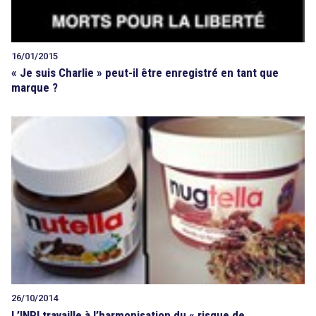
16/01/2015
« Je suis Charlie » peut-il être enregistré en tant que
marque ?
search
26/10/2014
L’INPI travaille à l’harmonisation du « risque de