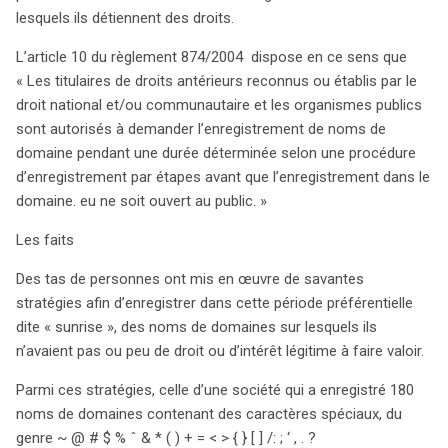
domaine avant leur disponibilité publique, conformément
lesquels ils détiennent des droits.
à l’article 10 du règlement 874/2004. Cependant, cette
période « sunrise » a également été exploitée par des
L’article 10 du règlement 874/2004 dispose en ce sens que
individus cherchant à enregistrer des noms de domaine
« Les titulaires de droits antérieurs reconnus ou établis par le
sans droits légitimes, en utilisant des caractères
droit national et/ou communautaire et les organismes publics
spéciaux pour contourner les restrictions. Par exemple,
sont autorisés à demander l’enregistrement de noms de
un acteur a enregistré 180 noms de domaine en
domaine pendant une durée déterminée selon une procédure
intégrant des symboles pour finalement revendiquer des
d’enregistrement par étapes avant que l’enregistrement dans le
marques connues. L’article 21 du même règlement
domaine. eu ne soit ouvert au public. »
stipule que l’enregistrement peut être révoqué en cas de
Les faits
mauvaise foi. La Cour a précisé que cette notion de
mauvaise foi n’est pas limitée aux comportements
Des tas de personnes ont mis en œuvre de savantes
énumérés dans le règlement, mais peut être établie par
stratégies afin d’enregistrer dans cette période préférentielle
d’autres circonstances. Plusieurs critères sont à
dite « sunrise », des noms de domaines sur lesquels ils
considérer pour évaluer la mauvaise foi, y compris
n’avaient pas ou peu de droit ou d’intérêt légitime à faire valoir.
l’intention de l’enregistrant, la chronologie des
enregistrements et le contexte général de
Parmi ces stratégies, celle d’une société qui a enregistré 180
l’enregistrement. La répétition de comportements
noms de domaines contenant des caractères spéciaux, du
similaires et l’enregistrement de noms juste avant la
genre ~ @ # $ % ˆ & * ( ) + = < > { } [ ] /: ; ‘ , . ?