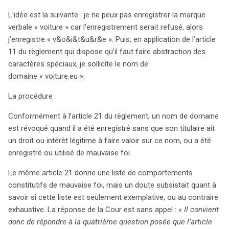
période d’enregistrement peuvent également indiquer
L’idée est la suivante : je ne peux pas enregistrer la marque
une intention malveillante. Ainsi, l’analyse des conditions
verbale « voiture » car l’enregistrement serait refusé, alors
d’enregistrement des marques et des noms de domaine
j’enregistre « v&o&i&t&u&r&e ». Puis, en application de l’article
est essentielle pour déterminer la validité des
11 du règlement qui dispose qu’il faut faire abstraction des
revendications dans cette procédure d’enregistrement
caractères spéciaux, je sollicite le nom de
par étapes, prévenant ainsi les abus.
domaine « voiture.eu ».
La procédure
Conformément à l’article 21 du règlement, un nom de domaine
est révoqué quand il a été enregistré sans que son titulaire ait
un droit ou intérêt légitime à faire valoir sur ce nom, ou a été
enregistré ou utilisé de mauvaise foi.
Le même article 21 donne une liste de comportements
constitutifs de mauvaise foi, mais un doute subsistait quant à
savoir si cette liste est seulement exemplative, ou au contraire
exhaustive. La réponse de la Cour est sans appel :
« Il convient
donc de répondre à la quatrième question posée que l’article