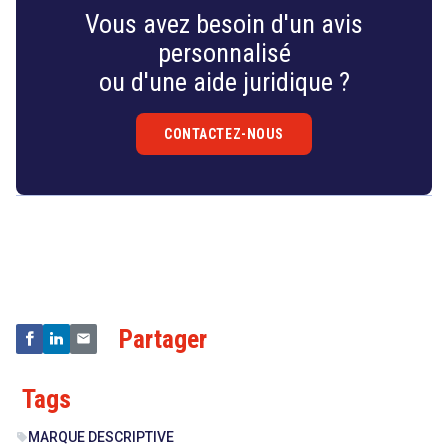
Vous avez besoin d'un avis
personnalisé
ou d'une aide juridique ?
CONTACTEZ-NOUS
Droit
&
Technologies
Partager
Tags
MARQUE DESCRIPTIVE
sell