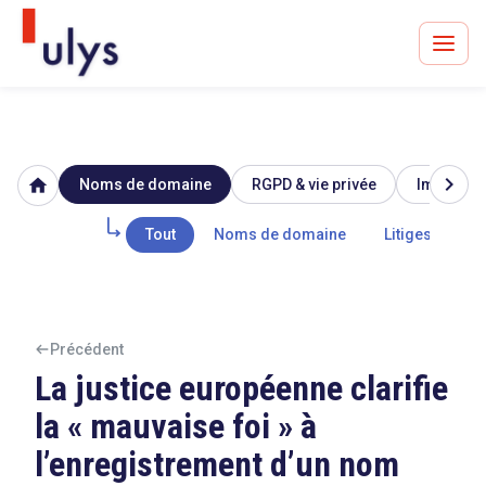
chevron_right
home
Noms de domaine
RGPD & vie privée
Image & r
Avocats à Paris & Bruxelles
Leader en droit de l'innovation depuis 30 ans
Tout
Noms de domaine
Litiges
Un procès en vue ?
Précédent
La justice européenne clarifie
la « mauvaise foi » à
Tout sur le RGPD
l’enregistrement d’un nom