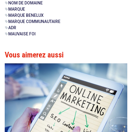
NOM DE DOMAINE
sell
MARQUE
sell
MARQUE BENELUX
sell
MARQUE COMMUNAUTAIRE
sell
ADR
sell
MAUVAISE FOI
sell
Vous aimerez aussi
search