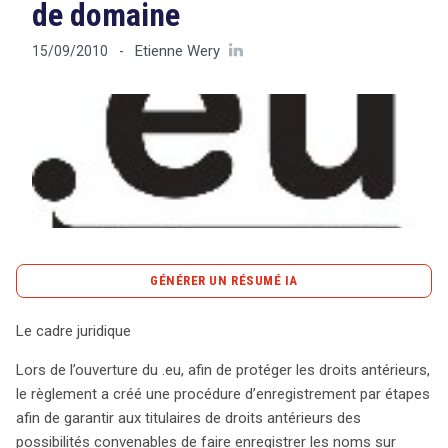
de domaine
Etienne Wery
15/09/2010
-
Tout sur le droit de l'innovation
Rechercher
CONTACT
GÉNÉRER UN RÉSUMÉ IA
content_copy
Copier le résumé
Le cadre juridique
L’ouverture du domaine .eu a introduit une procédure
Lors de l’ouverture du .eu, afin de protéger les droits antérieurs,
d’enregistrement par étapes, visant à protéger les droits
le règlement a créé une procédure d’enregistrement par étapes
antérieurs des titulaires. Ce cadre juridique permet aux
afin de garantir aux titulaires de droits antérieurs des
détenteurs de droits établis de revendiquer des noms de
possibilités convenables de faire enregistrer les noms sur