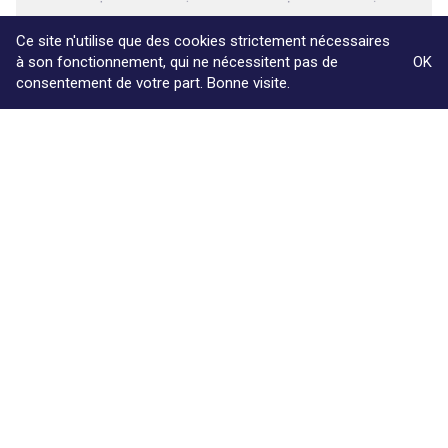
Ce site n'utilise que des cookies strictement nécessaires
à son fonctionnement, qui ne nécessitent pas de
OK
consentement de votre part. Bonne visite.
03/12/2002
Livre blanc à destination des entreprises sur la gestion
des noms de domaine
Powered by