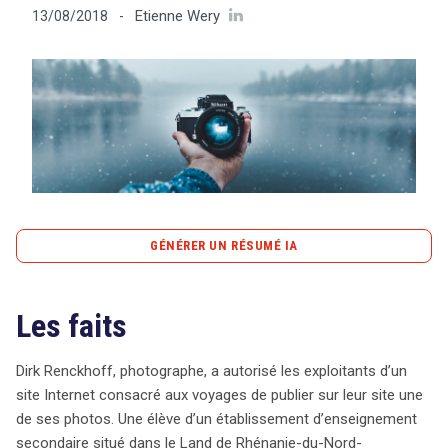
Etienne Wery
13/08/2018
-
Tout sur le droit de l'innovation
Rechercher
CONTACT
GÉNÉRER UN RÉSUMÉ IA
content_copy
Copier le résumé
Les faits
Un photographe, Dirk Renckhoff, a récemment engagé
une action en justice contre un Land allemand après
qu’une élève ait téléchargé et publié sa photo sur le site
Dirk Renckhoff, photographe, a autorisé les exploitants d’un
de son école, sans son autorisation. Bien que la photo
site Internet consacré aux voyages de publier sur leur site une
ait été initialement publiée sur un site de voyage avec
de ses photos. Une élève d’un établissement d’enseignement
l’accord de Renckhoff, il soutient que cette mise en ligne
secondaire situé dans le Land de Rhénanie-du-Nord-