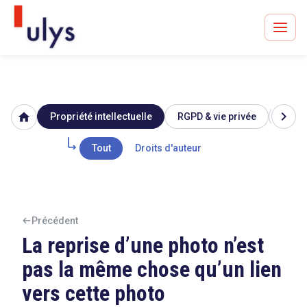
chevron_right
home
Propriété intellectuelle
RGPD & vie privée
Image
Avocats à Paris & Bruxelles
Leader en droit de l'innovation depuis 30 ans
Tout
Droits d'auteur
Un procès en vue ?
Précédent
La reprise d’une photo n’est
pas la même chose qu’un lien
Tout sur le RGPD
vers cette photo