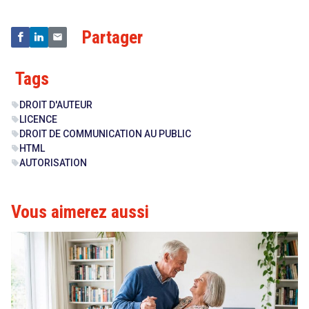
Partager
Tags
DROIT D'AUTEUR
sell
LICENCE
sell
DROIT DE COMMUNICATION AU PUBLIC
sell
HTML
sell
AUTORISATION
sell
search
Vous aimerez aussi