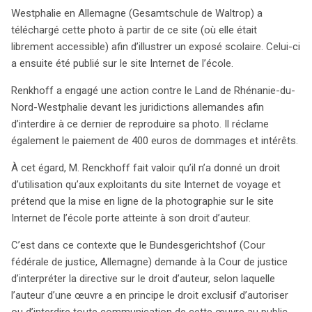
sur un site différent constitue une violation de ses droits
Westphalie en Allemagne (Gesamtschule de Waltrop) a
d’auteur. Le Bundesgerichtshof, la Cour fédérale de
téléchargé cette photo à partir de ce site (où elle était
justice allemande, a donc sollicité l’avis de la Cour de
librement accessible) afin d’illustrer un exposé scolaire. Celui-ci
justice de l’UE sur la notion de « communication au
a ensuite été publié sur le site Internet de l’école.
public » dans ce contexte. Dans son arrêt, la Cour a
Renkhoff a engagé une action contre le Land de Rhénanie-du-
affirmé que publier une œuvre protégée, comme une
Nord-Westphalie devant les juridictions allemandes afin
photographie, sur un site web sans le consentement de
d’interdire à ce dernier de reproduire sa photo. Il réclame
l’auteur est bien une forme de communication au public.
également le paiement de 400 euros de dommages et intérêts.
Elle a précisé que même si l’œuvre était disponible sur
un autre site, chaque mise en ligne sur un site différent
À cet égard, M. Renckhoff fait valoir qu’il n’a donné un droit
doit être considérée comme une nouvelle mise à
d’utilisation qu’aux exploitants du site Internet de voyage et
disposition. Cette décision souligne l’importance de la
prétend que la mise en ligne de la photographie sur le site
protection des droits d’auteur, même lorsque l’œuvre est
Internet de l’école porte atteinte à son droit d’auteur.
accessible sur Internet. La Cour a également fait la
distinction entre la mise en ligne non autorisée et
C’est dans ce contexte que le Bundesgerichtshof (Cour
l’utilisation de liens cliquables, qui sont considérés
fédérale de justice, Allemagne) demande à la Cour de justice
comme bénéfiques pour le fonctionnement d’Internet.
d’interpréter la directive sur le droit d’auteur, selon laquelle
Ce jugement pourrait avoir des implications significatives
l’auteur d’une œuvre a en principe le droit exclusif d’autoriser
pour la manière dont les œuvres sont partagées et
ou d’interdire toute communication de cette œuvre au public.