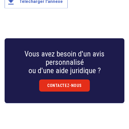
file_download
Télécharger l'annexe
Vous avez besoin d'un avis
personnalisé
ou d'une aide juridique ?
CONTACTEZ-NOUS
Droit
&
Technologies