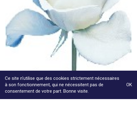
Ce site n'utilise que des cookies strictement nécessaires
à son fonctionnement, qui ne nécessitent pas de
OK
18/07/2010
consentement de votre part. Bonne visite.
Un avocat peut agir en nom propre pour demander
l’annulation d’une marque communautaire