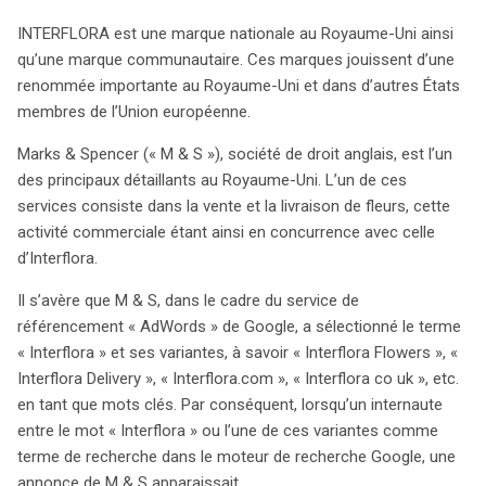
de ses annonces lors des recherches associées à cette
INTERFLORA est une marque nationale au Royaume-Uni ainsi
marque. Ce recours soulève des questions cruciales sur
qu’une marque communautaire. Ces marques jouissent d’une
la protection des marques dans le cadre de la publicité
renommée importante au Royaume-Uni et dans d’autres États
en ligne. La High Court a interrogé la Cour de justice sur
membres de l’Union européenne.
les implications d’un usage non consenti de mots-clés
identiques à une marque. Selon la jurisprudence, un tiers
Marks & Spencer (« M & S »), société de droit anglais, est l’un
peut être empêché d’utiliser un signe identique
des principaux détaillants au Royaume-Uni. L’un de ces
seulement si cela nuit à la fonction d’indication d’origine
services consiste dans la vente et la livraison de fleurs, cette
de la marque. La Cour a également évoqué la fonction
activité commerciale étant ainsi en concurrence avec celle
d’investissement de la marque, précisant que toute
d’Interflora.
atteinte à une réputation établie pourrait justifier une
Il s’avère que M & S, dans le cadre du service de
interdiction. M & S pourrait être en violation si son usage
référencement « AdWords » de Google, a sélectionné le terme
compromet la capacité d’Interflora à maintenir sa
« Interflora » et ses variantes, à savoir « Interflora Flowers », «
renommée. De plus, la Cour a examiné le concept de
Interflora Delivery », « Interflora.com », « Interflora co uk », etc.
parasitisme, indiquant que l’utilisation sans juste motif
en tant que mots clés. Par conséquent, lorsqu’un internaute
de marques renommées pourrait constituer un
entre le mot « Interflora » ou l’une de ces variantes comme
comportement déloyal, notamment si elle entraîne la
terme de recherche dans le moteur de recherche Google, une
dilution de la marque ou la confusion chez les
annonce de M & S apparaissait.
consommateurs. L’issue de cette affaire pourrait