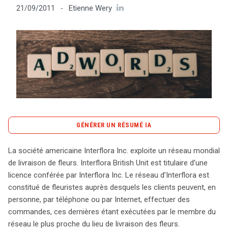
Etienne Wery
21/09/2011
-
Tout sur le droit de l'innovation
Rechercher
CONTACT
GÉNÉRER UN RÉSUMÉ IA
content_copy
Copier le résumé
La société americaine Interflora Inc. exploite un réseau mondial
Interflora Inc., un leader mondial de la livraison de fleurs,
de livraison de fleurs. Interflora British Unit est titulaire d’une
a récemment lancé une action en justice contre Marks &
licence conférée par Interflora Inc. Le réseau d’Interflora est
Spencer (M & S) au Royaume-Uni. Le litige a émergé
constitué de fleuristes auprès desquels les clients peuvent, en
lorsque M & S a utilisé le terme « Interflora » et ses
personne, par téléphone ou par Internet, effectuer des
variantes comme mots-clés dans sa stratégie de
commandes, ces dernières étant exécutées par le membre du
référencement Google AdWords, entraînant l’affichage
réseau le plus proche du lieu de livraison des fleurs.