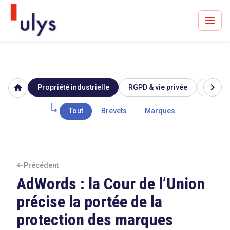
chevron_right
home
Propriété industrielle
RGPD & vie privée
Image 
Avocats à Paris & Bruxelles
Leader en droit de l'innovation depuis 30 ans
Tout
Brevets
Marques
Un procès en vue ?
Précédent
AdWords : la Cour de l’Union
précise la portée de la
Tout sur le RGPD
protection des marques