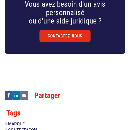
Vous avez besoin d'un avis
personnalisé
ou d'une aide juridique ?
CONTACTEZ-NOUS
Droit
&
Technologies
Partager
Tags
MARQUE
sell
CONTREFAÇON
sell