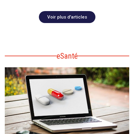
Voir plus d'articles
eSanté
search