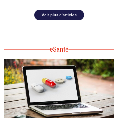
Voir plus d'articles
eSanté
search