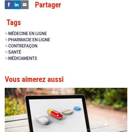
Partager
Tags
MÉDECINE EN LIGNE
sell
PHARMACIE EN LIGNE
sell
CONTREFAÇON
sell
SANTÉ
sell
MÉDICAMENTS
sell
Vous aimerez aussi