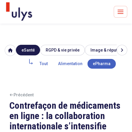
chevron_right
home
eSanté
RGPD & vie privée
Image & réputation
Avocats à Paris & Bruxelles
Leader en droit de l'innovation depuis 30 ans
Tout
Alimentation
ePharma
Biote
Un procès en vue ?
Précédent
Contrefaçon de médicaments
en ligne : la collaboration
Tout sur le RGPD
internationale s’intensifie