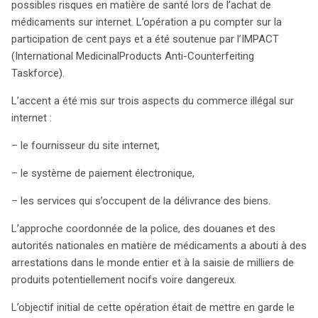
possibles risques en matière de santé lors de l’achat de
dans la vente de médicaments contrefaits et d’informer
médicaments sur internet. L’opération a pu compter sur la
le public des risques sanitaires liés à ces pratiques. Les
participation de cent pays et a été soutenue par l’IMPACT
actions coordonnées entre autorités policières,
(International MedicinalProducts Anti-Counterfeiting
douanières et de santé ont permis de cibler trois axes
Taskforce).
clés : les fournisseurs de sites, les systèmes de
paiement et les services de livraison. En France, des
L’accent a été mis sur trois aspects du commerce illégal sur
opérations menées entre le 25 septembre et le 2
internet :
octobre 2012 ont conduit à la saisie impressionnante de
– le fournisseur du site internet,
427 000 médicaments contrefaits, dont une majorité à
Roissy. Parmi les saisies, les produits dopants et les
– le système de paiement électronique,
médicaments pour traiter les troubles de l’érection ont
particulièrement retenu l’attention. En Belgique,
– les services qui s’occupent de la délivrance des biens.
l’opération a également porté ses fruits avec la
L’approche coordonnée de la police, des douanes et des
fermeture de onze sites web, et des saisies de milliers
autorités nationales en matière de médicaments a abouti à des
de produits, allant des anabolisants aux médicaments
arrestations dans le monde entier et à la saisie de milliers de
traditionnels chinois, tous provenant principalement de
produits potentiellement nocifs voire dangereux.
pays comme l’Inde et la Chine. Les résultats de Pangea
V témoignent d’une augmentation significative des
L’objectif initial de cette opération était de mettre en garde le
saisies de plus de 290 % par rapport à l’année