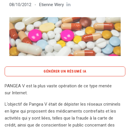
Etienne Wery
08/10/2012
-
Tout sur le droit de l'innovation
Rechercher
CONTACT
GÉNÉRER UN RÉSUMÉ IA
content_copy
Copier le résumé
PANGEA V est la plus vaste opération de ce type menée
L’opération Pangea V représente la plus grande initiative
sur Internet.
mondiale contre le commerce illégal de médicaments
L’objectif de Pangea V était de dépister les réseaux criminels
sur Internet, impliquant activement cent pays et
en ligne qui proposent des médicaments contrefaits et les
soutenue par l’IMPACT (International Medicinal Products
activités qui y sont liées, telles que la fraude à la carte de
Anti-Counterfeiting Taskforce). Son objectif principal
crédit, ainsi que de conscientiser le public concernant des
était de débusquer les réseaux criminels spécialisés