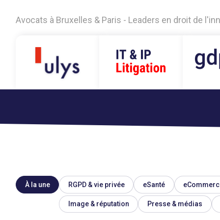
Avocats à Bruxelles & Paris - Leaders en droit de l'i
À la une
RGPD & vie privée
eSanté
eCommerc
Image & réputation
Presse & médias