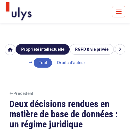
chevron_right
home
Propriété intellectuelle
RGPD & vie privée
Image
Avocats à Paris & Bruxelles
Leader en droit de l'innovation depuis 30 ans
Tout
Droits d'auteur
Un procès en vue ?
Précédent
Deux décisions rendues en
matière de base de données :
Tout sur le RGPD
un régime juridique