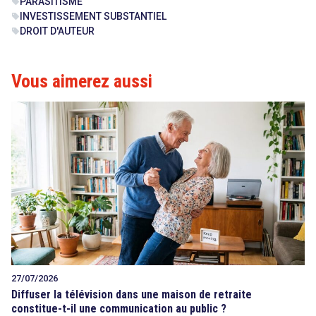
PARASITISME
sell
INVESTISSEMENT SUBSTANTIEL
sell
DROIT D'AUTEUR
sell
Vous aimerez aussi
search
27/07/2026
Diffuser la télévision dans une maison de retraite
constitue-t-il une communication au public ?