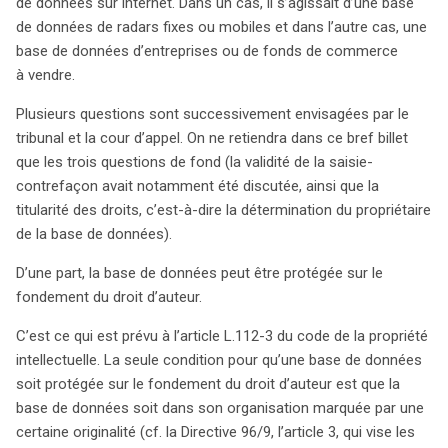
instance de Lille, une société accusait une autre d’avoir
de données sur internet. Dans un cas, il s’agissait d’une base
illégalement récupéré ses données. La question centrale
de données de radars fixes ou mobiles et dans l’autre cas, une
était de déterminer si ces bases de données pouvaient
base de données d’entreprises ou de fonds de commerce
bénéficier de la protection offerte par le droit d’auteur ou
à vendre.
un droit spécial, comme le stipule l’article L.341-1 du
Plusieurs questions sont successivement envisagées par le
code de la propriété intellectuelle. La cour d’appel d’Aix-
tribunal et la cour d’appel. On ne retiendra dans ce bref billet
en-Provence a rejeté la protection d’une base de
que les trois questions de fond (la validité de la saisie-
données relative à des fonds de commerce, arguant de
contrefaçon avait notamment été discutée, ainsi que la
son absence d’originalité. En revanche, le tribunal de Lille
titularité des droits, c’est-à-dire la détermination du propriétaire
a accordé une telle protection à une base de données de
de la base de données).
GPS, en se fondant sur le détail des informations qu’elle
contenait. Toutefois, cette décision soulève des
D’une part, la base de données peut être protégée sur le
interrogations, car elle semble confondre les notions de
fondement du droit d’auteur.
nouveauté et d’originalité, qui sont distinctes en matière
C’est ce qui est prévu à l’article L.112-3 du code de la propriété
de droit d’auteur. Les deux décisions révèlent une
intellectuelle. La seule condition pour qu’une base de données
incohérence dans l’application des régimes de
soit protégée sur le fondement du droit d’auteur est que la
protection, ainsi qu’une confusion entre le droit des
base de données soit dans son organisation marquée par une
bases de données et le droit de la concurrence déloyale.
certaine originalité (cf. la Directive 96/9, l’article 3, qui vise les
En effet, condamner une société sur la base du