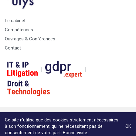
Le cabinet
Compétences
Ouvrages & Conférences
Contact
© Copyright Max & Zoé SPRL -
Vie Privée
-
A propos &
Ce site n'utilise que des cookies strictement nécessaires
informations légales
à son fonctionnement, qui ne nécessitent pas de
OK
Website by Akimedia
consentement de votre part. Bonne visite.