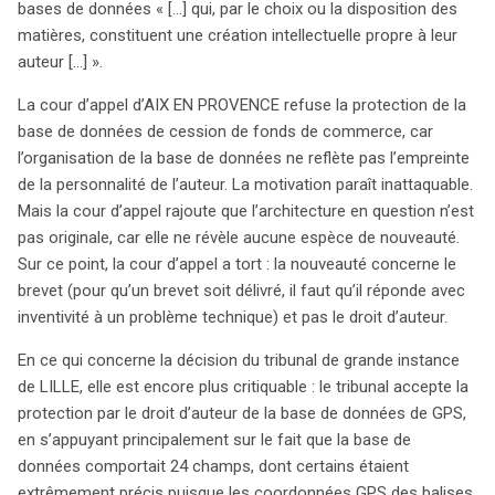
bases de données « […] qui, par le choix ou la disposition des
parasitisme tout en invoquant des textes spécifiques
matières, constituent une création intellectuelle propre à leur
semble juridiquement illogique. Ces cas illustrent la
auteur […] ».
complexité et les défis auxquels font face les juristes
dans le domaine de la propriété intellectuelle et de la
La cour d’appel d’AIX EN PROVENCE refuse la protection de la
concurrence.
base de données de cession de fonds de commerce, car
l’organisation de la base de données ne reflète pas l’empreinte
de la personnalité de l’auteur. La motivation paraît inattaquable.
Mais la cour d’appel rajoute que l’architecture en question n’est
pas originale, car elle ne révèle aucune espèce de nouveauté.
Sur ce point, la cour d’appel a tort : la nouveauté concerne le
brevet (pour qu’un brevet soit délivré, il faut qu’il réponde avec
inventivité à un problème technique) et pas le droit d’auteur.
En ce qui concerne la décision du tribunal de grande instance
de LILLE, elle est encore plus critiquable : le tribunal accepte la
protection par le droit d’auteur de la base de données de GPS,
en s’appuyant principalement sur le fait que la base de
données comportait 24 champs, dont certains étaient
extrêmement précis puisque les coordonnées GPS des balises