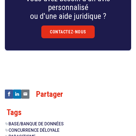
personnalisé
ou d'une aide juridique ?
CONTACTEZ-NOUS
Droit
&
Technologies
Partager
Tags
BASE/BANQUE DE DONNÉES
sell
CONCURRENCE DÉLOYALE
sell