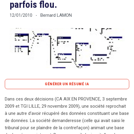
parfois flou.
Bernard LAMON
12/01/2010
-
Tout sur le droit de l'innovation
Rechercher
CONTACT
GÉNÉRER UN RÉSUMÉ IA
content_copy
Copier le résumé
Dans ces deux décisions (CA AIX EN PROVENCE, 3 septembre
Deux décisions judiciaires récentes mettent en lumière
2009 et TGI LILLE, 29 novembre 2009), une société reprochait
les enjeux de la protection des bases de données en
à une autre d’avoir récupéré des données constituant une base
droit français. Dans les affaires jugées par la cour
de données. La société demanderesse (celle qui avait saisi le
d’appel d’Aix-en-Provence et le tribunal de grande
tribunal pour se plaindre de la contrefaçon) animait une base