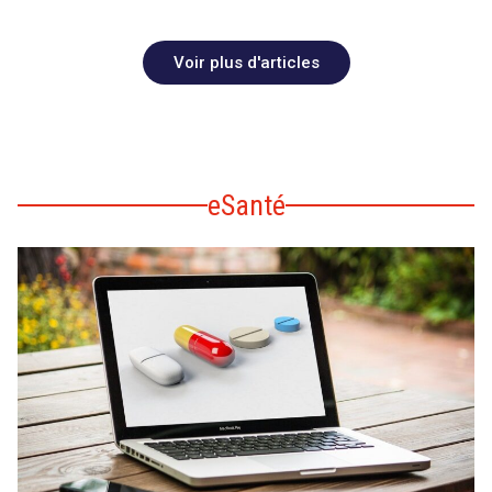
Voir plus d'articles
eSanté
search