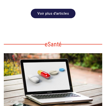
Voir plus d'articles
eSanté
search