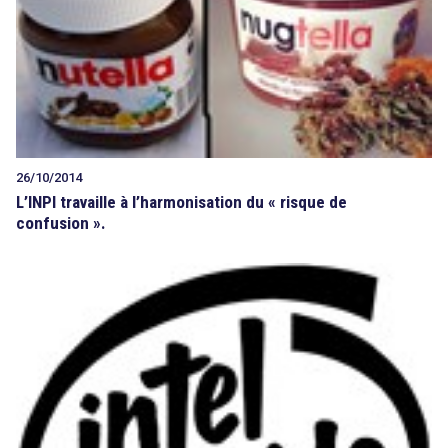
Tout sur le droit de l'innovation
Rechercher
26/10/2014
CONTACT
L’INPI travaille à l’harmonisation du « risque de
confusion ».