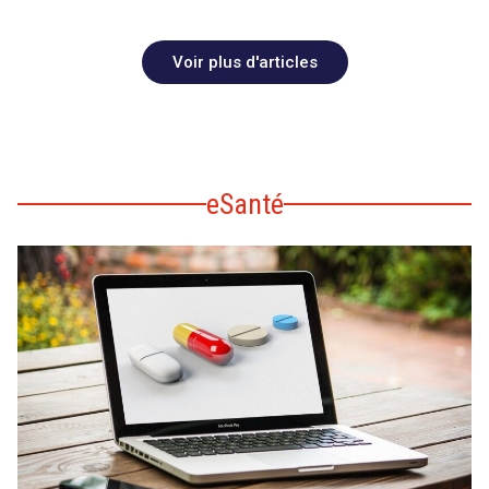
Voir plus d'articles
eSanté
search