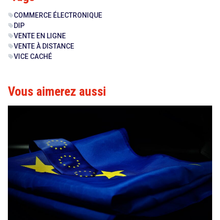
COMMERCE ÉLECTRONIQUE
sell
DIP
sell
VENTE EN LIGNE
sell
VENTE À DISTANCE
sell
VICE CACHÉ
sell
Vous aimerez aussi