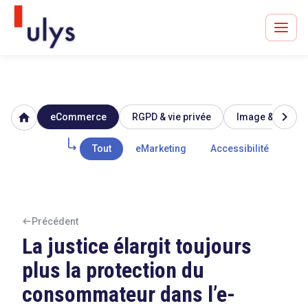
chevron_right
home
eCommerce
RGPD & vie privée
Image & réputat
Avocats à Paris & Bruxelles
Leader en droit de l'innovation depuis 30 ans
Tout
eMarketing
Accessibilité
Mar
Un procès en vue ?
Précédent
La justice élargit toujours
plus la protection du
Tout sur le RGPD
consommateur dans l’e-