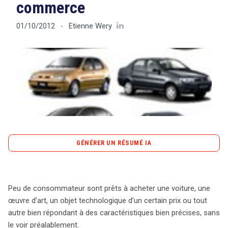
commerce
Etienne Wery
01/10/2012
-
Tout sur le droit de l'innovation
Rechercher
CONTACT
GÉNÉRER UN RÉSUMÉ IA
content_copy
Copier le résumé
L’achat d’un bien de valeur nécessite souvent une
Peu de consommateur sont prêts à acheter une voiture, une
inspection préalable, et c’est ce qu’a fait une
œuvre d’art, un objet technologique d’un certain prix ou tout
consommatrice autrichienne, Mme M., en se rendant à
autre bien répondant à des caractéristiques bien précises, sans
Hambourg pour acheter une voiture d’occasion. Après
le voir préalablement.