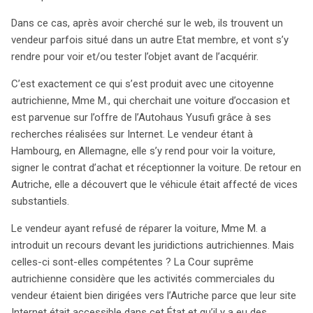
avoir découvert des vices cachés, elle se tourne vers la
justice autrichienne pour obtenir réparation. La question
Dans ce cas, après avoir cherché sur le web, ils trouvent un
se pose alors : les juridictions autrichiennes sont-elles
vendeur parfois situé dans un autre Etat membre, et vont s’y
compétentes pour traiter ce litige, même si le contrat a
rendre pour voir et/ou tester l’objet avant de l’acquérir.
été signé en Allemagne ? La Cour suprême autrichienne,
C’est exactement ce qui s’est produit avec une citoyenne
en examinant le dossier, constate que les activités
autrichienne, Mme M., qui cherchait une voiture d’occasion et
commerciales du vendeur étaient orientées vers
est parvenue sur l’offre de l’Autohaus Yusufi grâce à ses
l’Autriche, grâce à un site internet accessible et des
recherches réalisées sur Internet. Le vendeur étant à
échanges par téléphone et email. Cependant, elle
Hambourg, en Allemagne, elle s’y rend pour voir la voiture,
s’interroge sur la nécessité que le contrat ait été conclu
signer le contrat d’achat et réceptionner la voiture. De retour en
à distance pour que la juridiction autrichienne soit
Autriche, elle a découvert que le véhicule était affecté de vices
compétente. La Cour de justice de l’Union européenne
substantiels.
intervient pour rappeler que l’objectif du droit européen
est de protéger le consommateur, considéré comme la
Le vendeur ayant refusé de réparer la voiture, Mme M. a
partie la plus faible dans les transactions
introduit un recours devant les juridictions autrichiennes. Mais
transfrontalières. Ainsi, un consommateur peut
celles-ci sont-elles compétentes ? La Cour suprême
poursuivre un commerçant devant les tribunaux
autrichienne considère que les activités commerciales du
nationaux, même si celui-ci est domicilié dans un autre
vendeur étaient bien dirigées vers l’Autriche parce que leur site
État membre, à condition que le commerçant dirige ses
Internet était accessible dans cet État et qu’il y a eu des