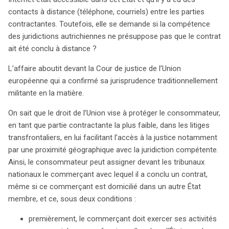
activités vers le domicile du consommateur et que le
contacts à distance (téléphone, courriels) entre les parties
contrat soit lié à ces activités. Cette décision vise à
contractantes. Toutefois, elle se demande si la compétence
garantir un accès facilité à la justice pour les
des juridictions autrichiennes ne présuppose pas que le contrat
consommateurs, un point crucial dans un marché
ait été conclu à distance ?
européen de plus en plus digitalisé.
L’affaire aboutit devant la Cour de justice de l’Union
européenne qui a confirmé sa jurisprudence traditionnellement
militante en la matière.
On sait que le droit de l’Union vise à protéger le consommateur,
en tant que partie contractante la plus faible, dans les litiges
transfrontaliers, en lui facilitant l’accès à la justice notamment
par une proximité géographique avec la juridiction compétente.
Ainsi, le consommateur peut assigner devant les tribunaux
nationaux le commerçant avec lequel il a conclu un contrat,
même si ce commerçant est domicilié dans un autre État
membre, et ce, sous deux conditions :
premièrement, le commerçant doit exercer ses activités