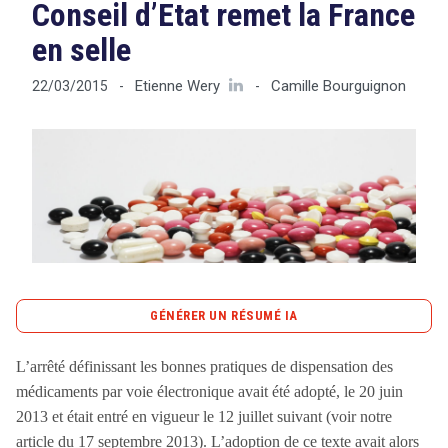
Conseil d’Etat remet la France
en selle
Tout sur le droit de l'innovation
Etienne Wery
Camille Bourguignon
22/03/2015
-
-
Rechercher
CONTACT
GÉNÉRER UN RÉSUMÉ IA
content_copy
Copier le résumé
L’arrêté définissant les bonnes pratiques de dispensation des
L’annulation par le Conseil d’État, le 16 mars dernier, de
médicaments par voie électronique avait été adopté, le 20 juin
l’arrêté du 20 juin 2013 concernant les bonnes pratiques
2013 et était entré en vigueur le 12 juillet suivant (voir notre
de dispensation des médicaments par voie électronique
article du 17 septembre 2013). L’adoption de ce texte avait alors