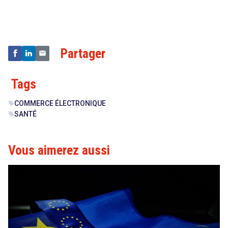
&
Technologies
Partager
Tags
COMMERCE ÉLECTRONIQUE
sell
SANTÉ
sell
Vous aimerez aussi