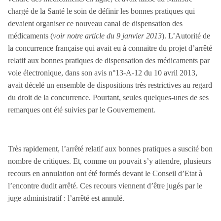
prenant en compte l’expérience acquise depuis la mise
chargé de la Santé le soin de définir les bonnes pratiques qui
en place de la pharmacie en ligne. Ce marché, désormais
devaient organiser ce nouveau canal de dispensation des
bien établi avec 233 sites autorisés, témoigne d’une
médicaments (
voir notre article du 9 janvier 2013
). L’Autorité de
évolution des pratiques des consommateurs, qui se
la concurrence française qui avait eu à connaitre du projet d’arrêté
tournent de plus en plus vers l’achat de médicaments
relatif aux bonnes pratiques de dispensation des médicaments par
en ligne.
voie électronique, dans son avis n°13-A-12 du 10 avril 2013,
avait décelé un ensemble de dispositions très restrictives au regard
du droit de la concurrence. Pourtant, seules quelques-unes de ses
remarques ont été suivies par le Gouvernement.
Très rapidement, l’arrêté relatif aux bonnes pratiques a suscité bon
nombre de critiques. Et, comme on pouvait s’y attendre, plusieurs
recours en annulation ont été formés devant le Conseil d’Etat à
l’encontre dudit arrêté. Ces recours viennent d’être jugés par le
juge administratif : l’arrêté est annulé.