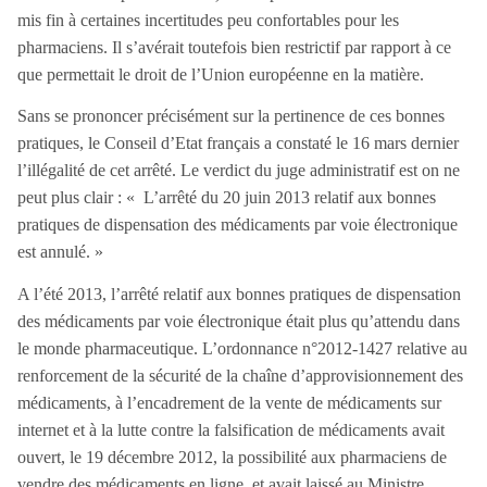
marque un tournant dans le secteur pharmaceutique.
mis fin à certaines incertitudes peu confortables pour les
Cet arrêté, jugé illégal, avait imposé des règles
pharmaciens. Il s’avérait toutefois bien restrictif par rapport à ce
restrictives aux pharmaciens, allant à l’encontre des
que permettait le droit de l’Union européenne en la matière.
normes européennes. Il avait introduit des obligations
Sans se prononcer précisément sur la pertinence de ces bonnes
telles que la soumission d’un questionnaire par le patient
pratiques, le Conseil d’Etat français a constaté le 16 mars dernier
avant toute commande et interdisait des pratiques de
commerce en ligne courantes, comme le référencement
l’illégalité de cet arrêté. Le verdict du juge administratif est on ne
payant. Malgré les critiques et les recours qui s’étaient
peut plus clair : « L’arrêté du 20 juin 2013 relatif aux bonnes
multipliés, le texte était resté en vigueur jusqu’à cette
pratiques de dispensation des médicaments par voie électronique
décision. Le Conseil d’État a souligné que l’arrêté
est annulé. »
excédait les compétences du ministre de la Santé et qu’il
A l’été 2013, l’arrêté relatif aux bonnes pratiques de dispensation
n’avait pas été notifié à la Commission européenne, ce
des médicaments par voie électronique était plus qu’attendu dans
qui le rendait illégal. Bien que l’annulation de cet arrêté
le monde pharmaceutique. L’ordonnance n°2012-1427 relative au
soit un pas en arrière, les règles de l’ordonnance de
renforcement de la sécurité de la chaîne d’approvisionnement des
décembre 2012 restent applicables. Les pharmaciens
médicaments, à l’encadrement de la vente de médicaments sur
doivent toujours se conformer à des exigences strictes,
internet et à la lutte contre la falsification de médicaments avait
notamment l’attachement de leur site à une officine
ouvert, le 19 décembre 2012, la possibilité aux pharmaciens de
physique. Cette situation ouvre la voie à un nouveau
projet d’arrêté, qui devra être élaboré par le ministre,
vendre des médicaments en ligne, et avait laissé au Ministre