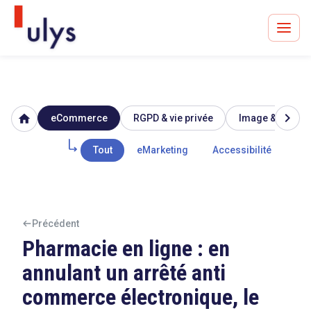
chevron_right
home
eCommerce
RGPD & vie privée
Image & réputat
Avocats à Paris & Bruxelles
Leader en droit de l'innovation depuis 30 ans
Tout
eMarketing
Accessibilité
Mar
Un procès en vue ?
Précédent
Pharmacie en ligne : en
annulant un arrêté anti
Tout sur le RGPD
commerce électronique, le