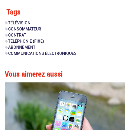
Tags
TÉLÉVISION
sell
CONSOMMATEUR
sell
CONTRAT
sell
TÉLÉPHONIE (FIXE)
sell
ABONNEMENT
sell
COMMUNICATIONS ÉLECTRONIQUES
sell
Vous aimerez aussi