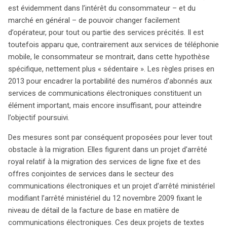
télévision, en plus de la ligne fixe. Cependant, un frein
est évidemment dans l’intérêt du consommateur – et du
persiste : la difficulté à migrer d’un opérateur à un autre,
marché en général – de pouvoir changer facilement
notamment pour les services de ligne fixe. Des mesures
d’opérateur, pour tout ou partie des services précités. Il est
sont donc mises en place pour faciliter cette transition,
toutefois apparu que, contrairement aux services de téléphonie
inspirées du rapport Easy Switch de l’IBPT. Deux projets
mobile, le consommateur se montrait, dans cette hypothèse
de réglementation visent à simplifier le processus de
spécifique, nettement plus « sédentaire ». Les règles prises en
migration. Ils imposent aux opérateurs des obligations
2013 pour encadrer la portabilité des numéros d’abonnés aux
d’information claires sur les démarches nécessaires et
services de communications électroniques constituent un
les conséquences d’un changement, notamment
élément important, mais encore insuffisant, pour atteindre
concernant les frais de résiliation. Les consommateurs
l’objectif poursuivi.
doivent être conscients de l’échéance de leur contrat
Des mesures sont par conséquent proposées pour lever tout
pour éviter des coûts supplémentaires. La procédure de
obstacle à la migration. Elles figurent dans un projet d’arrêté
transfert se déroule en plusieurs étapes claires, avec un
royal relatif à la migration des services de ligne fixe et des
formulaire d’autorisation à signer et des délais précis
offres conjointes de services dans le secteur des
pour la migration. Un rapport détaillé doit être remis au
communications électroniques et un projet d’arrêté ministériel
consommateur après l’intervention d’un technicien,
modifiant l’arrêté ministériel du 12 novembre 2009 fixant le
garantissant ainsi la transparence. En cas de retard, une
niveau de détail de la facture de base en matière de
indemnisation est prévue pour le consommateur. Avec
communications électroniques. Ces deux projets de textes
l’implémentation de ces nouvelles règles, l’espoir est de