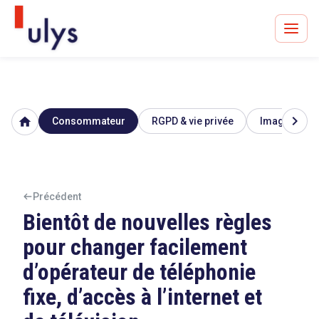
chevron_right
home
Consommateur
RGPD & vie privée
Image & répu
Avocats à Paris & Bruxelles
Leader en droit de l'innovation depuis 30 ans
Précédent
Bientôt de nouvelles règles
Un procès en vue ?
pour changer facilement
d’opérateur de téléphonie
fixe, d’accès à l’internet et
Tout sur le RGPD