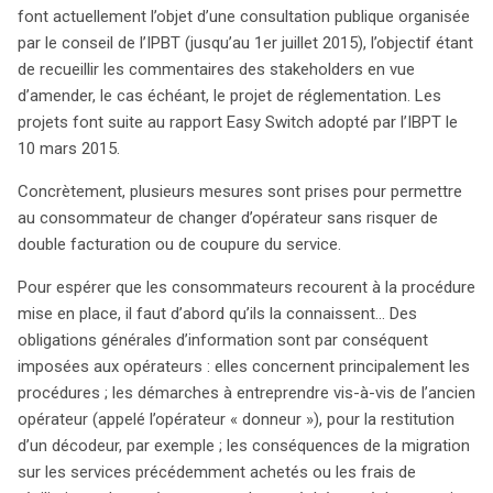
font actuellement l’objet d’une consultation publique organisée
stimuler la concurrence et d’offrir aux consommateurs
par le conseil de l’IPBT (jusqu’au 1er juillet 2015), l’objectif étant
une meilleure qualité de service, tout en leur permettant
de recueillir les commentaires des stakeholders en vue
de changer d’opérateur plus facilement. Il reste à voir si
d’amender, le cas échéant, le projet de réglementation. Les
cette initiative se traduira par des tarifs réduits et une
projets font suite au rapport Easy Switch adopté par l’IBPT le
gamme de services enrichie.
10 mars 2015.
Concrètement, plusieurs mesures sont prises pour permettre
au consommateur de changer d’opérateur sans risquer de
double facturation ou de coupure du service.
Pour espérer que les consommateurs recourent à la procédure
mise en place, il faut d’abord qu’ils la connaissent… Des
obligations générales d’information sont par conséquent
imposées aux opérateurs : elles concernent principalement les
procédures ; les démarches à entreprendre vis-à-vis de l’ancien
opérateur (appelé l’opérateur « donneur »), pour la restitution
d’un décodeur, par exemple ; les conséquences de la migration
sur les services précédemment achetés ou les frais de