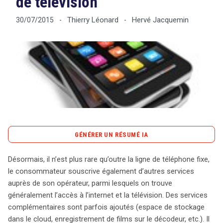
de télévision
Thierry Léonard
Hervé Jacquemin
30/07/2015
-
-
Tout sur le droit de l'innovation
Rechercher
CONTACT
GÉNÉRER UN RÉSUMÉ IA
content_copy
Copier le résumé
Désormais, il n’est plus rare qu’outre la ligne de téléphone fixe,
Le paysage des télécommunications évolue, et la
le consommateur souscrive également d’autres services
possibilité de changer d’opérateur sans tracas devient
auprès de son opérateur, parmi lesquels on trouve
essentielle pour les consommateurs. Actuellement,
généralement l’accès à l’internet et la télévision. Des services
beaucoup d’entre eux souscrivent à des services
complémentaires sont parfois ajoutés (espace de stockage
complémentaires tels que l’accès à Internet et la
dans le cloud, enregistrement de films sur le décodeur, etc.). Il