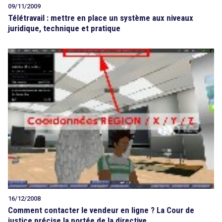
09/11/2009
Télétravail : mettre en place un système aux niveaux
juridique, technique et pratique
search
16/12/2008
Comment contacter le vendeur en ligne ? La Cour de
justice précise la portée de la directive