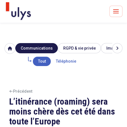
chevron_right
home
Communications
RGPD & vie privée
Image & ré
Avocats à Paris & Bruxelles
Leader en droit de l'innovation depuis 30 ans
Tout
Téléphonie
Un procès en vue ?
Précédent
L’itinérance (roaming) sera
moins chère dès cet été dans
Tout sur le RGPD
toute l’Europe