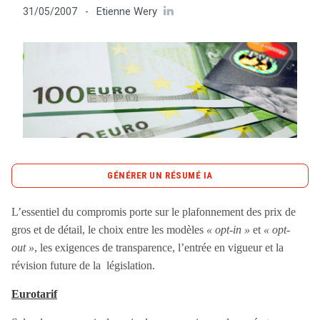
Etienne Wery
31/05/2007
-
Tout sur le droit de l'innovation
Rechercher
CONTACT
GÉNÉRER UN RÉSUMÉ IA
content_copy
Copier le résumé
L’essentiel du compromis porte sur le plafonnement des prix de
Le compromis sur le plafonnement des tarifs
gros et de détail, le choix entre les modèles
« opt-in »
et
« opt-
d’itinérance en Europe vise à rendre les communications
out »
, les exigences de transparence, l’entrée en vigueur et la
mobiles plus accessibles. Les nouveaux tarifs, qui
révision future de la législation.
s’appliqueront dès l’entrée en vigueur de la législation,
Eurotarif
prévoient un plafonnement des prix de gros à 0,30 EUR la
minute, avec une réduction progressive de 2 centimes