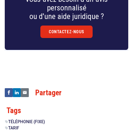
personnalisé
ou d'une aide juridique ?
CONTACTEZ-NOUS
Droit
&
Technologies
Partager
Tags
TÉLÉPHONIE (FIXE)
sell
TARIF
sell