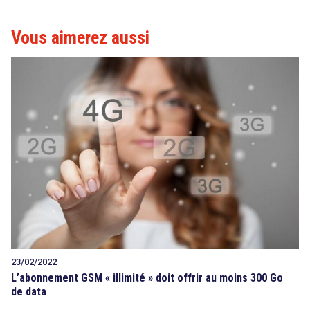
Vous aimerez aussi
23/02/2022
L’abonnement GSM « illimité » doit offrir au moins 300 Go
search
de data