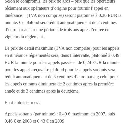
Selon le compromis, les prix de gros – prix que les opérateurs
par an sur trois ans. Pour les consommateurs, le tarif
réclament aux opérateurs d’origine pour fournir l’appel en
maximum pour les appels sortants sera fixé à 0,49 EUR
itinérance – (TVA non comprise) seront plafonnés à 0,30 EUR la
la minute, puis diminuera chaque année, atteignant 0,43
minute. Ce plafond sera réduit automatiquement de 2 centimes
EUR en 2009. Les appels entrants seront également
d’euro par an sur une période de trois ans après l’entrée en
régulés, avec un tarif initial de 0,24 EUR, qui baissera à
vigueur du règlement.
0,19 EUR d’ici 2009. Le choix du modèle de tarification
entre « opt-in » et « opt-out » a été un point central du
Le prix de détail maximum (TVA non comprise) pour les appels
débat. Le compromis a retenu une approche « opt-out »,
en itinérance réglementés sera, dans l’intervalle, plafonné à 0,49
garantissant que le nouveau tarif soit appliqué par
EUR la minute pour les appels passés et de 0,24 EUR la minute
défaut, sauf opposition de la part des clients. Les
pour les appels reçus. Le plafond pour les appels sortants sera
opérateurs auront un mois pour proposer le nouvel
réduit automatiquement de 3 centimes d’euro par an; celui pour
eurotarif, et les clients disposeront de deux mois pour
les appels entrants diminuera de 2 centimes après la première
choisir. Si aucun choix n’est effectué, le tarif sera
année et de 3 centimes après la deuxième.
appliqué automatiquement. Ce système vise à assurer
une transition fluide vers des tarifs réduits, permettant
En d’autres termes :
ainsi aux consommateurs de bénéficier rapidement de
Appels sortants (par minute) : 0,49 € maximum en 2007, puis
ces nouvelles régulations, à condition que les opérateurs
agissent rapidement pour mettre en œuvre ces
0,46 € en 2008 et 0,43 € en 2009
changements.