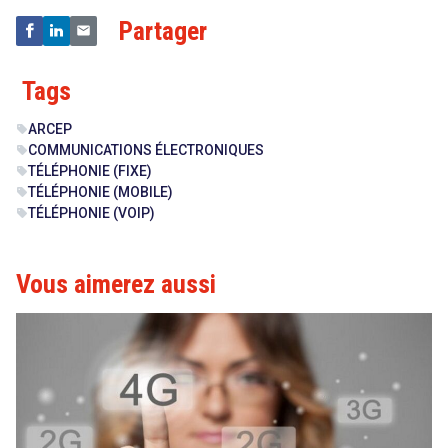
Partager
Tags
ARCEP
sell
COMMUNICATIONS ÉLECTRONIQUES
sell
TÉLÉPHONIE (FIXE)
sell
TÉLÉPHONIE (MOBILE)
sell
TÉLÉPHONIE (VOIP)
sell
Vous aimerez aussi