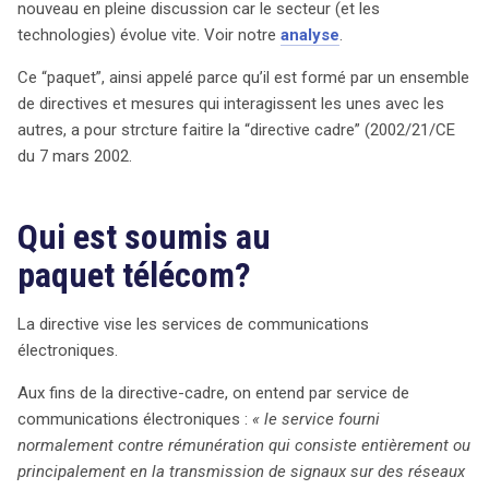
services purement liés à la fourniture de contenus. Un
nouveau en pleine discussion car le secteur (et les
cas emblématique est celui de Skype, qui offre une
technologies) évolue vite. Voir notre
analyse
.
fonctionnalité appelée SkypeOut, permettant d’appeler
Ce “paquet”, ainsi appelé parce qu’il est formé par un ensemble
des numéros fixes ou mobiles via Internet. Cependant,
de directives et mesures qui interagissent les unes avec les
Skype a longtemps contesté son statut d’opérateur de
autres, a pour strcture faitire la “directive cadre” (2002/21/CE
service de communications électroniques, refusant de
du 7 mars 2002.
se conformer aux obligations réglementaires. Ce litige a
été porté devant la Cour de justice de l’Union
européenne (CJUE), qui a tranché en faveur de la
Qui est soumis au
qualification de SkypeOut comme service de
paquet télécom?
communications électroniques. La CJUE a affirmé que,
tant que Skype perçoit une rémunération pour ce service
et établit des accords avec des fournisseurs de
La directive vise les services de communications
télécommunications, elle doit être considérée comme
électroniques.
un opérateur de services de communications
Aux fins de la directive-cadre, on entend par service de
électroniques. Cette décision a des implications
communications électroniques :
« le service fourni
majeures non seulement pour Skype, mais aussi pour
normalement contre rémunération qui consiste entièrement ou
d’autres acteurs du secteur de la VoIP comme
principalement en la transmission de signaux sur des réseaux
WhatsApp, Viber et Facetime, qui pourraient faire face à