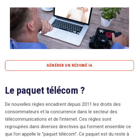
Tout sur le droit de l'innovation
Rechercher
CONTACT
GÉNÉRER UN RÉSUMÉ IA
content_copy
Copier le résumé
Le paquet télécom ?
Depuis 2011, le secteur des télécommunications est
régulé par un ensemble de directives connu sous le nom
de « paquet télécom », visant à protéger les droits des
De nouvelles règles encadrent depuis 2011 les droits des
consommateurs et à assurer une concurrence équitable.
consommateurs et la concurrence dans le secteur des
Ce cadre législatif évolue en réponse aux avancées
télécommunications et de l’internet. Ces règles sont
technologiques rapides. La directive cadre définit les
regroupées dans diverses directives qui forment ensemble ce
services de communications électroniques, excluant les
que l’on appelle le “paquet télécom”. Ce paquet est du reste à