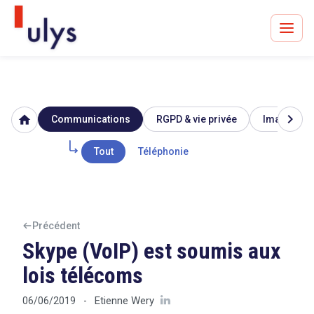
chevron_right
home
Communications
RGPD & vie privée
Image & ré
Avocats à Paris & Bruxelles
Leader en droit de l'innovation depuis 30 ans
Tout
Téléphonie
Un procès en vue ?
Précédent
Skype (VoIP) est soumis aux
lois télécoms
Tout sur le RGPD
Etienne Wery
06/06/2019
-