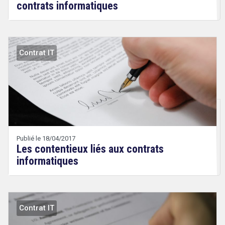
contrats informatiques
search
Contrat IT
Droit
&
Technologies
Etienne
Wery
Publié le 18/04/2017
Les contentieux liés aux contrats
informatiques
Contrat IT