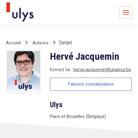
keyboard_arrow_right
keyboard_arrow_right
Detail
Accueil
Auteurs
Hervé Jacquemin
Avocats à Paris & Bruxelles
Leader en droit de l'innovation depuis 30 ans
Ecrivez lui :
herve.jacquemin@unamur.be
Faisons connaissance
Un procès en vue ?
Ulys
Paris et Bruxelles (Belgique)
Tout sur le RGPD