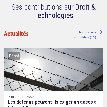
Ses contributions sur
Droit &
Technologies
Tout sur le droit de l'innovation
arrow_forward
Actualités
Toutes ses
actualités (15)
Rechercher
CONTACT
Pénal
Publié le 11/02/2021
Les détenus peuvent-ils exiger un accès à