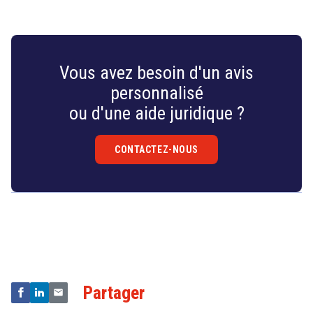
search
Vous avez besoin d'un avis
personnalisé
ou d'une aide juridique ?
CONTACTEZ-NOUS
Droit
&
Technologies
Partager