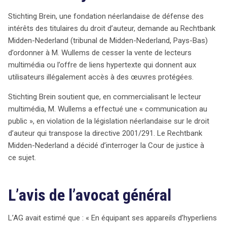
œuvres et de porter préjudice aux intérêts des titulaires
Stichting Brein, une fondation néerlandaise de défense des
de droits. Ainsi, le filmspeler est perçu comme un outil
intérêts des titulaires du droit d’auteur, demande au Rechtbank
facilitant l’accès à des contenus illicites, érodant les
Midden-Nederland (tribunal de Midden-Nederland, Pays-Bas)
bases de l’économie créative.
d’ordonner à M. Wullems de cesser la vente de lecteurs
multimédia ou l’offre de liens hypertexte qui donnent aux
utilisateurs illégalement accès à des œuvres protégées.
Stichting Brein soutient que, en commercialisant le lecteur
multimédia, M. Wullems a effectué une « communication au
public », en violation de la législation néerlandaise sur le droit
d’auteur qui transpose la directive 2001/291. Le Rechtbank
Midden-Nederland a décidé d’interroger la Cour de justice à
ce sujet.
L’avis de l’avocat général
L’AG avait estimé que : « En équipant ses appareils d’hyperliens