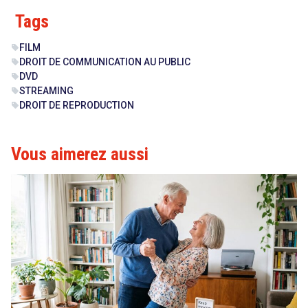
Tags
FILM
sell
DROIT DE COMMUNICATION AU PUBLIC
sell
DVD
sell
STREAMING
sell
DROIT DE REPRODUCTION
sell
Vous aimerez aussi