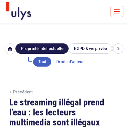
chevron_right
home
Propriété intellectuelle
RGPD & vie privée
Image
Avocats à Paris & Bruxelles
Leader en droit de l'innovation depuis 30 ans
Tout
Droits d'auteur
Un procès en vue ?
Précédent
Le streaming illégal prend
l’eau : les lecteurs
Tout sur le RGPD
multimedia sont illégaux