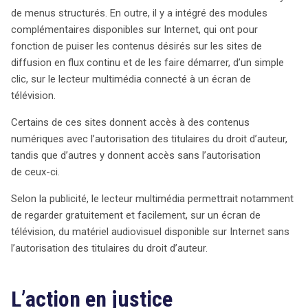
légalement accessibles, d’autres le sont sans
de menus structurés. En outre, il y a intégré des modules
autorisation, ce qui a suscité l’intervention de la
complémentaires disponibles sur Internet, qui ont pour
fondation Stichting Brein pour protéger les droits des
fonction de puiser les contenus désirés sur les sites de
auteurs. La fondation a demandé au tribunal néerlandais
diffusion en flux continu et de les faire démarrer, d’un simple
d’ordonner l’arrêt de la vente de ces appareils, arguant
clic, sur le lecteur multimédia connecté à un écran de
que Wullems facilitait une « communication au public »
télévision.
illégale, en violation de la législation sur le droit d’auteur.
Certains de ces sites donnent accès à des contenus
L’avocat général a soutenu que Wullems, en offrant des
numériques avec l’autorisation des titulaires du droit d’auteur,
hyperliens vers des œuvres protégées, aidait les
tandis que d’autres y donnent accès sans l’autorisation
utilisateurs à éviter de rémunérer les titulaires de droits,
de ceux-ci.
ce qui constitue une exploitation des œuvres non
autorisée. Le tribunal a alors soumis la question à la
Selon la publicité, le lecteur multimédia permettrait notamment
Cour de justice européenne, qui a confirmé que la vente
de regarder gratuitement et facilement, sur un écran de
du lecteur multimédia constituait effectivement une «
télévision, du matériel audiovisuel disponible sur Internet sans
communication au public ». La Cour a également statué
l’autorisation des titulaires du droit d’auteur.
que les reproductions temporaires de contenus
protégés sur ce lecteur ne bénéficiaient pas d’une
exemption de droit, soulignant que ces actes étaient
L’action en justice
susceptibles de nuire à l’exploitation normale des