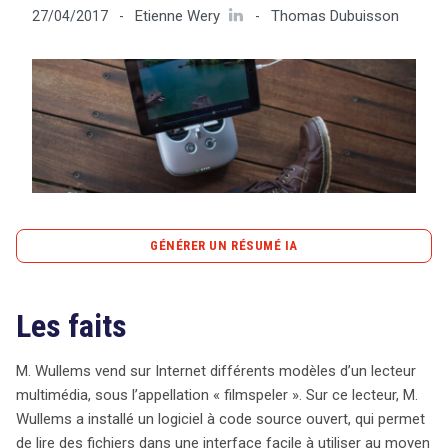
Etienne Wery
Thomas Dubuisson
27/04/2017
-
-
Tout sur le droit de l'innovation
Rechercher
CONTACT
GÉNÉRER UN RÉSUMÉ IA
content_copy
Copier le résumé
Les faits
M. Wullems a commercialisé un lecteur multimédia,
surnommé « filmspeler », intégrant un logiciel à code
source ouvert et des modules complémentaires
M. Wullems vend sur Internet différents modèles d’un lecteur
permettant aux utilisateurs d’accéder facilement à des
multimédia, sous l’appellation « filmspeler ». Sur ce lecteur, M.
contenus audiovisuels, y compris ceux protégés par le
Wullems a installé un logiciel à code source ouvert, qui permet
droit d’auteur. Bien que certains contenus soient
de lire des fichiers dans une interface facile à utiliser au moyen