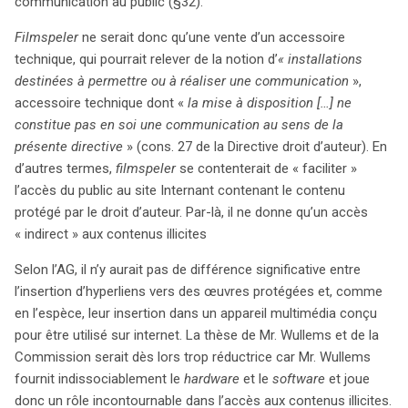
communication au public (§32).
Filmspeler
ne serait donc qu’une vente d’un accessoire
technique, qui pourrait relever de la notion d’
« installations
destinées à permettre ou à réaliser une communication
»,
accessoire technique dont «
la mise à disposition […] ne
constitue pas en soi une communication au sens de la
présente directive
» (cons. 27 de la Directive droit d’auteur). En
d’autres termes,
filmspeler
se contenterait de « faciliter »
l’accès du public au site Internant contenant le contenu
protégé par le droit d’auteur. Par-là, il ne donne qu’un accès
« indirect » aux contenus illicites
Selon l’AG, il n’y aurait pas de différence significative entre
l’insertion d’hyperliens vers des œuvres protégées et, comme
en l’espèce, leur insertion dans un appareil multimédia conçu
pour être utilisé sur internet. La thèse de Mr. Wullems et de la
Commission serait dès lors trop réductrice car Mr. Wullems
fournit indissociablement le
hardware
et le
software
et joue
donc un rôle incontournable dans l’accès aux contenus illicites.