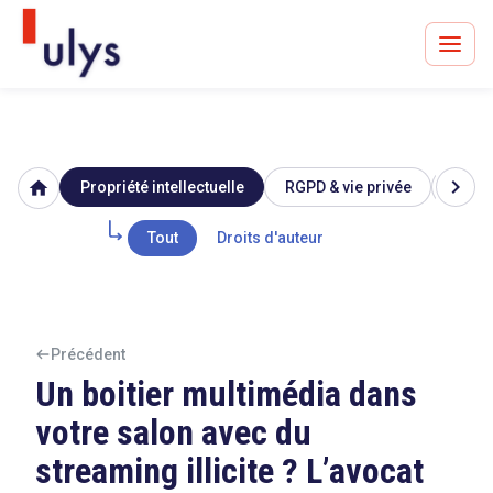
chevron_right
home
Propriété intellectuelle
RGPD & vie privée
Image
Avocats à Paris & Bruxelles
Leader en droit de l'innovation depuis 30 ans
Tout
Droits d'auteur
Un procès en vue ?
Précédent
Un boitier multimédia dans
votre salon avec du
Tout sur le RGPD
streaming illicite ? L’avocat