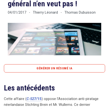
général n’en veut pas !
Thierry Léonard
Thomas Dubuisson
04/01/2017
-
-
Tout sur le droit de l'innovation
Rechercher
CONTACT
GÉNÉRER UN RÉSUMÉ IA
content_copy
Copier le résumé
Les antécédents
L’affaire C-527/15 met en lumière le conflit entre
l’Association anti-piratage néerlandaise Stichting Brein et
Mr. Wullems, vendeur du boîtier multimédia « Filmspeler
Cette affaire (
C
‑
527/
15
) oppose l’Association anti-piratage
». Ce dernier permet aux utilisateurs d’accéder à des
néerlandaise Stichting Brein et Mr. Wullems. Ce dernier