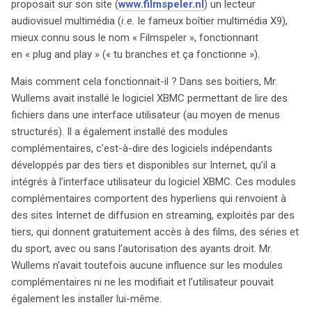
contenus audiovisuels, y compris des œuvres
proposait sur son site (
www.filmspeler.nl
) un lecteur
protégées, via des hyperliens intégrés dans le logiciel
audiovisuel multimédia (
i.e.
le fameux boîtier multimédia X9),
XBMC. Malgré l’absence de modifications apportées par
mieux connu sous le nom « Filmspeler », fonctionnant
Wullems aux modules complémentaires, son site vantait
en « plug and play » (« tu branches et ça fonctionne »).
des slogans tels que « Plus jamais au cinéma » et a
Mais comment cela fonctionnait-il ? Dans ses boitiers, Mr.
attiré l’attention des autorités. La question centrale est
Wullems avait installé le logiciel XBMC permettant de lire des
de savoir si Wullems a engagé une « communication au
fichiers dans une interface utilisateur (au moyen de menus
public » en vendant ce dispositif. L’avocat général
structurés). Il a également installé des modules
souligne que fournir des hyperliens vers des œuvres
complémentaires, c’est-à-dire des logiciels indépendants
protégées constitue un acte de communication, et que
développés par des tiers et disponibles sur Internet, qu’il a
le Filmspeler va au-delà d’un simple accessoire
intégrés à l’interface utilisateur du logiciel XBMC. Ces modules
technique, jouant un rôle clé dans l’accès aux contenus
complémentaires comportent des hyperliens qui renvoient à
illicites. L’AG conclut que ce produit cible un public «
des sites Internet de diffusion en streaming, exploités par des
nouveau », non pris en compte par les titulaires de droits
tiers, qui donnent gratuitement accès à des films, des séries et
d’auteur. En matière de streaming, l’AG indique que, sans
du sport, avec ou sans l’autorisation des ayants droit. Mr.
autorisation des ayants droit, cette pratique ne peut être
Wullems n’avait toutefois aucune influence sur les modules
considérée comme licite. En effet, le streaming via
complémentaires ni ne les modifiait et l’utilisateur pouvait
Filmspeler ne respecte pas les critères d’exception
également les installer lui-même.
prévus par la directive sur le droit d’auteur. Ce cas