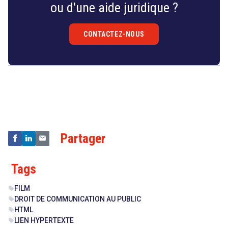
ou d'une aide juridique ?
CONTACTEZ-NOUS
Droit
&
Technologies
Partager
Tags
FILM
sell
DROIT DE COMMUNICATION AU PUBLIC
sell
HTML
sell
LIEN HYPERTEXTE
sell