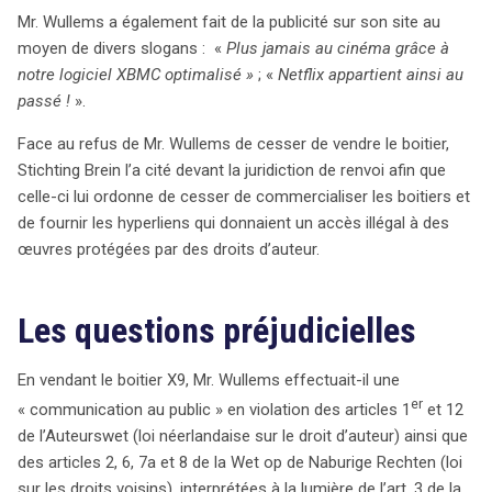
soulève des questions cruciales sur la responsabilité
Mr. Wullems a également fait de la publicité sur son site au
des intermédiaires dans la diffusion de contenus
moyen de divers slogans : «
Plus jamais au cinéma grâce à
protégés, et attend la décision de la Cour de Justice
notre logiciel XBMC optimalisé »
; «
Netflix appartient ainsi au
pour trancher cette affaire délicate.
passé !
».
Face au refus de Mr. Wullems de cesser de vendre le boitier,
Stichting Brein l’a cité devant la juridiction de renvoi afin que
celle-ci lui ordonne de cesser de commercialiser les boitiers et
de fournir les hyperliens qui donnaient un accès illégal à des
œuvres protégées par des droits d’auteur.
Les questions préjudicielles
En vendant le boitier X9, Mr. Wullems effectuait-il une
er
« communication au public » en violation des articles 1
et 12
de l’Auteurswet (loi néerlandaise sur le droit d’auteur) ainsi que
des articles 2, 6, 7a et 8 de la Wet op de Naburige Rechten (loi
sur les droits voisins), interprétées à la lumière de l’art. 3 de la