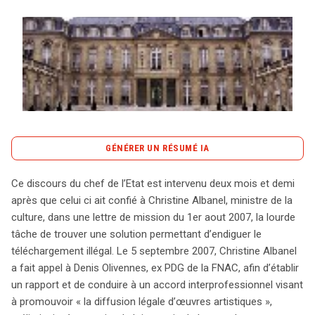
Tout sur le droit de l'innovation
Rechercher
CONTACT
GÉNÉRER UN RÉSUMÉ IA
content_copy
Copier le résumé
Ce discours du chef de l’Etat est intervenu deux mois et demi
Le discours du chef de l’État, en août 2007, marque le
après que celui ci ait confié à Christine Albanel, ministre de la
début d’une initiative majeure pour lutter contre le
culture, dans une lettre de mission du 1er aout 2007, la lourde
téléchargement illégal en France. Christine Albanel, alors
tâche de trouver une solution permettant d’endiguer le
ministre de la Culture, a confié à Denis Olivennes la
téléchargement illégal. Le 5 septembre 2007, Christine Albanel
mission d’élaborer un rapport destiné à promouvoir la
a fait appel à Denis Olivennes, ex PDG de la FNAC, afin d’établir
diffusion légale des œuvres artistiques. Ce rapport a
un rapport et de conduire à un accord interprofessionnel visant
abouti à la signature des « Accords de l’Élysée » en
à promouvoir « la diffusion légale d’œuvres artistiques »,