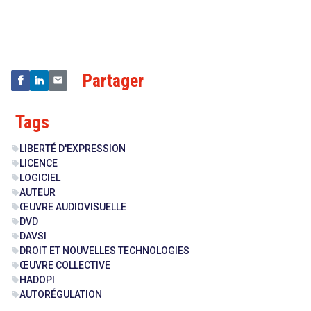
&
Technologies
Partager
Tags
LIBERTÉ D'EXPRESSION
sell
LICENCE
sell
LOGICIEL
sell
AUTEUR
sell
ŒUVRE AUDIOVISUELLE
sell
DVD
sell
DAVSI
sell
DROIT ET NOUVELLES TECHNOLOGIES
sell
ŒUVRE COLLECTIVE
sell
HADOPI
sell
AUTORÉGULATION
sell