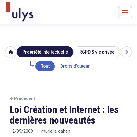
chevron_right
home
Propriété intellectuelle
RGPD & vie privée
Image
Avocats à Paris & Bruxelles
Leader en droit de l'innovation depuis 30 ans
Tout
Droits d'auteur
Un procès en vue ?
Précédent
Loi Création et Internet : les
dernières nouveautés
Tout sur le RGPD
murielle cahen
12/05/2009
-