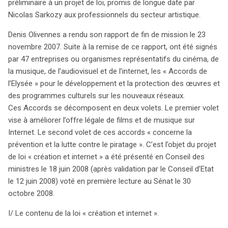
novembre 2007, réunissant 47 acteurs du cinéma, de la
préliminaire à un projet de loi, promis de longue date par
musique et de l’internet, divisés en deux volets :
Nicolas Sarkozy aux professionnels du secteur artistique.
l’amélioration de l’offre légale et la lutte contre le
Denis Olivennes a rendu son rapport de fin de mission le 23
piratage. C’est dans ce cadre que la loi « Création et
novembre 2007. Suite à la remise de ce rapport, ont été signés
Internet » a été présentée en juin 2008. Elle institue la
par 47 entreprises ou organismes représentatifs du cinéma, de
Haute Autorité pour la Diffusion des Œuvres et de la
la musique, de l’audiovisuel et de l’internet, les « Accords de
Protection des droits sur Internet (HADOPI), chargée de
l’Elysée » pour le développement et la protection des œuvres et
sanctionner le piratage, notamment le téléchargement
des programmes culturels sur les nouveaux réseaux.
illégal via le peer-to-peer. Le dispositif prévoit une série
Ces Accords se décomposent en deux volets. Le premier volet
d’avertissements avant de potentiellement suspendre
vise à améliorer l’offre légale de films et de musique sur
l’accès à internet des contrevenants. Cependant, cette
Internet. Le second volet de ces accords « concerne la
loi suscite des interrogations, notamment sur le statut
prévention et la lutte contre le piratage ». C’est l’objet du projet
de l’accès à Internet en tant que droit fondamental.
de loi « création et internet » a été présenté en Conseil des
Christine Albanel défend une approche pédagogique
ministres le 18 juin 2008 (après validation par le Conseil d’Etat
plutôt que répressive. Malgré les critiques, un obstacle
le 12 juin 2008) voté en première lecture au Sénat le 30
majeur persiste : l’amendement 138, qui impose un
octobre 2008.
recours judiciaire avant toute atteinte à un droit
fondamental, pourrait compromettre la loi. L’avenir de
I/ Le contenu de la loi « création et internet ».
cette législation reste incertain, en attente d’une décision