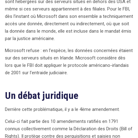
la dynamique du cloud computing en faveur d’une
sont hébergées sur des serveurs situés en dehors des USA et
protection plus stricte en Europe, au détriment des
même si ces serveurs appartiennent à des filiales. Pour le FBI,
pratiques américaines.
dès l’instant où Microsoft dans son ensemble a techniquement
accès une donnée, directement ou indirectement, où que soit
la donnée dans le monde, elle est incluse dans le mandat émis
par la justice américaine.
Microsoft refuse : en l’espèce, les données concernées étaient
sur des serveurs situés en Irlande. Microsoft considère dès
lors que le FBI doit appliquer le protocole américano-irlandais
de 2001 sur l’entraide judiciaire.
Un débat juridique
Derrière cette problématique, il y a le 4ème amendement.
Celui-ci fait partie des 10 amendements ratifiés en 1791
connus collectivement comme la Déclaration des Droits (Bill of
Rights). Il protège contre des perquisitions et saisies non