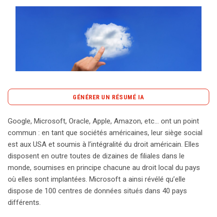
Tout sur le droit de l'innovation
Rechercher
CONTACT
GÉNÉRER UN RÉSUMÉ IA
content_copy
Copier le résumé
Google, Microsoft, Oracle, Apple, Amazon, etc… ont un point
Les géants technologiques américains, tels que
commun : en tant que sociétés américaines, leur siège social
Microsoft et Apple, font face à des défis juridiques
est aux USA et soumis à l’intégralité du droit américain. Elles
complexes en matière de protection des données. En
disposent en outre toutes de dizaines de filiales dans le
2013, Microsoft a été confronté à une demande du FBI
monde, soumises en principe chacune au droit local du pays
pour accéder à des e-mails stockés sur des serveurs en
où elles sont implantées. Microsoft a ainsi révélé qu’elle
Irlande, soulevant des questions cruciales sur la portée
dispose de 100 centres de données situés dans 40 pays
de la justice américaine à l’échelle mondiale. Alors que le
différents.
FBI insistait pour que Microsoft fournisse toutes les