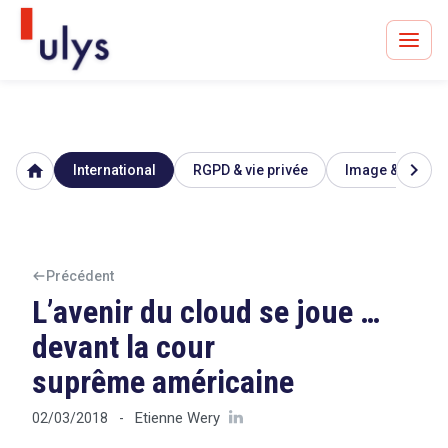
chevron_right
home
International
RGPD & vie privée
Image & réputa
Avocats à Paris & Bruxelles
Leader en droit de l'innovation depuis 30 ans
Précédent
L’avenir du cloud se joue …
Un procès en vue ?
devant la cour
suprême américaine
Tout sur le RGPD
Etienne Wery
02/03/2018
-