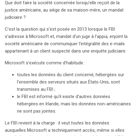
Que doit faire la société concernée lorsqu’elle reçoit de la
données auxquelles il avait accès, la société a refusé,
justice américaine, au siège de sa maison-mère, un mandat
invoquant le protocole américano-irlandais sur l’entraide
judiciaire ?
judiciaire. Ce conflit met en lumière les tensions entre le
droit américain, le 4ème amendement, et les lois de
C’est la question qui s’est posée en 2013 lorsque le FBI
protection des données en vigueur dans d’autres pays.
s’adresse à Microsoft et, mandat d’un juge à l’appui, enjoint la
Au-delà des enjeux juridiques, la situation soulève des
société américaine de communiquer l’intégralité des e-mails
préoccupations commerciales majeures. La réputation
appartenant à un client suspecté dans une enquête judiciaire.
du gouvernement américain en matière de protection
Microsoft s’exécute comme d’habitude :
des données incite les entreprises non-américaines à
exiger que leurs informations soient hébergées hors des
toutes les données du client concerné, hébergées sur
États-Unis. Avec des réglementations strictes comme le
l’ensemble des serveurs situés aux États-Unis, sont
RGPD en Europe, la sécurité des données devient un
transmises au FBI ;
enjeu déterminant pour les entreprises. Microsoft, en
le FBI est informé qu’il existe d’autres données
réponse, a commencé à stocker des données en Europe
hébergées en Irlande, mais les données non-américaines
via des filiales locales, garantissant ainsi que les
ne sont pas jointes.
requêtes américaines n’affectent pas les données des
citoyens européens. Ce contexte souligne l’importance
Le FBI revient à la charge : il veut
toutes
les données
croissante de la localisation des données, transformant
auxquelles Microsoft a techniquement accès, même si elles