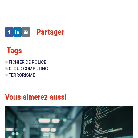
&
Technologies
Partager
Tags
FICHIER DE POLICE
sell
CLOUD COMPUTING
sell
TERRORISME
sell
Vous aimerez aussi