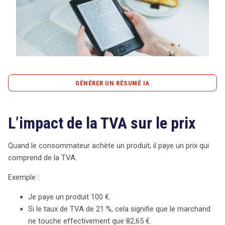
Tout sur le droit de l'innovation
GÉNÉRER UN RÉSUMÉ IA
Rechercher
CONTACT
content_copy
Copier le résumé
L’impact de la TVA sur le prix
La TVA, ou taxe sur la valeur ajoutée, impacte
significativement le prix de vente des produits. Lorsqu’un
consommateur paie 100 € pour un article soumis à un
Quand le consommateur achète un produit, il paye un prix qui
taux de TVA de 21 %, seulement 82,65 € reviennent au
comprend de la TVA.
marchand, le reste étant reversé à l’État. Ce mécanisme
Exemple :
modifie non seulement le prix final pour le
consommateur, mais il influence également la stratégie
Je paye un produit 100 €.
des commerçants, notamment dans le secteur
Si le taux de TVA de 21 %, cela signifie que le marchand
numérique. Avant 2015, les entreprises pouvaient choisir
ne touche effectivement que 82,65 €.