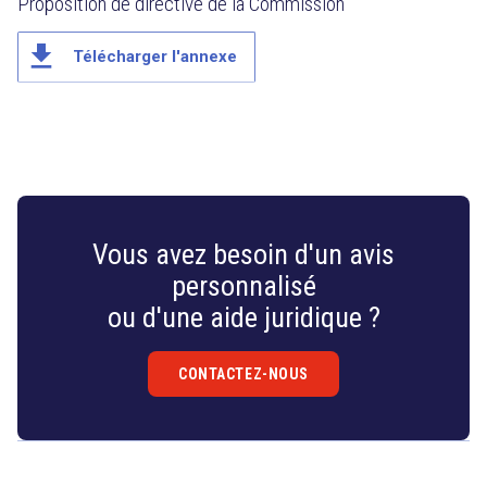
Proposition de directive de la Commission
file_download
Télécharger l'annexe
Vous avez besoin d'un avis
personnalisé
ou d'une aide juridique ?
CONTACTEZ-NOUS
Droit