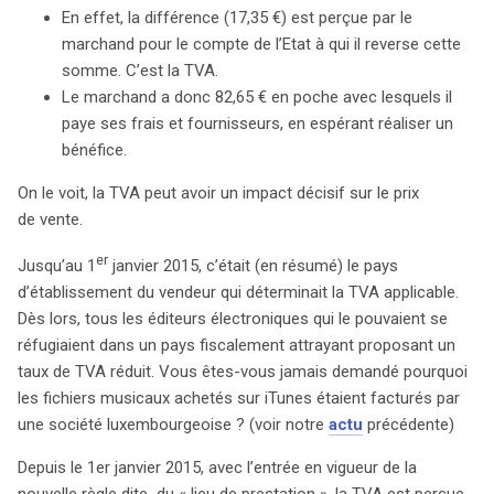
un pays à faible TVA pour réduire leurs coûts.
En effet, la différence (17,35 €) est perçue par le
Cependant, avec l’introduction de la règle du « lieu de
marchand pour le compte de l’Etat à qui il reverse cette
prestation », la TVA est désormais perçue en fonction
somme. C’est la TVA.
de la localisation de l’acheteur, rendant les prix plus
Le marchand a donc 82,65 € en poche avec lesquels il
variables selon les États membres. Cette réforme a mis
paye ses frais et fournisseurs, en espérant réaliser un
en lumière les inégalités de traitement entre les
bénéfice.
publications électroniques et physiques, le taux normal
de TVA s’appliquant aux produits dématérialisés. Des
On le voit, la TVA peut avoir un impact décisif sur le prix
discussions sont en cours sur la nécessité d’harmoniser
de vente.
les taux de TVA pour les publications numériques, car
er
Jusqu’au 1
janvier 2015, c’était (en résumé) le pays
les différences de taxation créent des distorsions de
d’établissement du vendeur qui déterminait la TVA applicable.
concurrence. La Commission européenne a proposé
Dès lors, tous les éditeurs électroniques qui le pouvaient se
une directive permettant aux États membres d’adopter
réfugiaient dans un pays fiscalement attrayant proposant un
des taux réduits pour les contenus en ligne, en
taux de TVA réduit. Vous êtes-vous jamais demandé pourquoi
reconnaissant que les habitudes de consommation ont
les fichiers musicaux achetés sur iTunes étaient facturés par
évolué avec la numérisation. Cette initiative vise à
une société luxembourgeoise ? (voir notre
actu
précédente)
moderniser le cadre fiscal pour le secteur numérique,
offrant ainsi un traitement équitable aux deux formats.
Depuis le 1er janvier 2015, avec l’entrée en vigueur de la