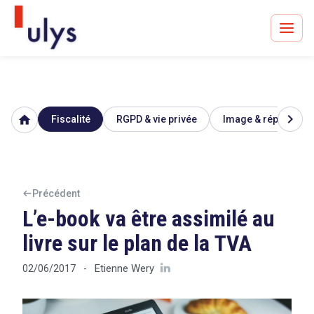
chevron_right
home
Fiscalité
RGPD & vie privée
Image & réputation
Avocats à Paris & Bruxelles
Leader en droit de l'innovation depuis 30 ans
Précédent
L’e-book va être assimilé au
Un procès en vue ?
livre sur le plan de la TVA
Etienne Wery
02/06/2017
-
Tout sur le RGPD