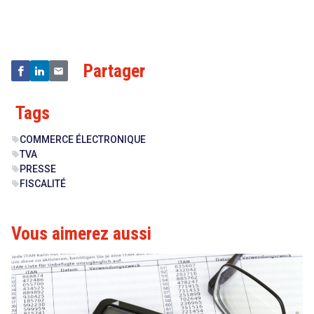
&
Technologies
Partager
Tags
COMMERCE ÉLECTRONIQUE
sell
TVA
sell
PRESSE
sell
FISCALITÉ
sell
Vous aimerez aussi